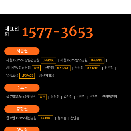
대표전
화
서울365mc지방흡입병원
서울365mc람스병원
UPGRADE
UPGRADE
ALL NEW 강남본점
신촌점
노원점
천호점
확장
UPGRADE
UPGRADE
영등포점
성신여대점
UPGRADE
글로벌365mc인천병원
분당점
일산점
수원점
부천점
안양평촌점
확장
글로벌365mc대전병원
청주점
천안점
UPGRADE