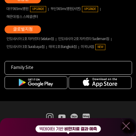
대구365mc병원
부산365mc병원(서면)
UPGRADE
UPGRADE
해운대 람스 스페셜센터
인도네시아 1호 자카르타 Selatan점
인도네시아 2호 자카르타 Sudirman점
인도네시아 3호 Surabaya점
태국 1호 Bangkok점
미국 LA점
NEW
Family Site
365mc 병·의원 이용약관
홈페이지 이용약관
개인정보처리방침
비급여진료수가
증명서발급
인재채용