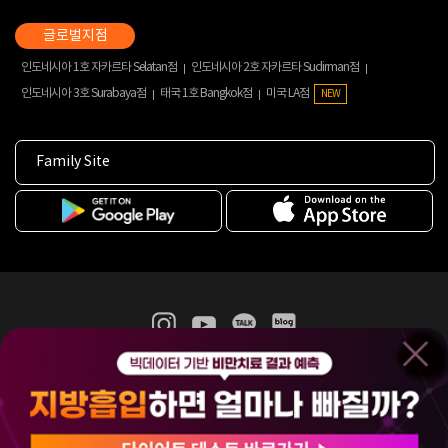
인도네시아 1호 자카르타 Selatan점
인도네시아 2호 자카르타 Sudirman점
인도네시아 3호 Surabaya점
태국 1호 Bangkok점
미국 LA점
NEW
Family Site
365mc 병·의원 이용약관
홈페이지 이용약관
개인정보처리방침
비급여진료수가
증명서발급
인재채용
(주)365mcㅣ서울특별시 서초구 서초대로52길 7, 3~4층(서초동, 제일빌딩)
120-87-04354ㅣ김남철