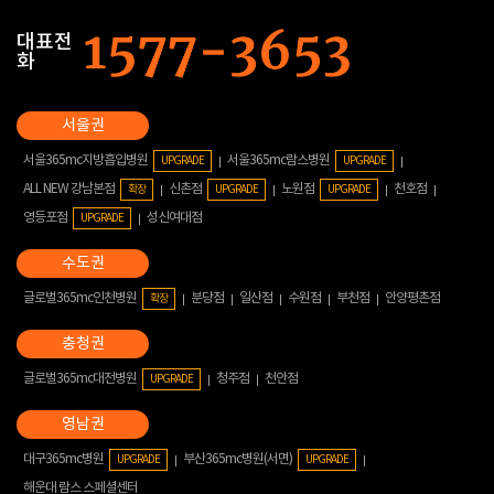
대표전
화
서울365mc지방흡입병원
서울365mc람스병원
UPGRADE
UPGRADE
ALL NEW 강남본점
신촌점
노원점
천호점
확장
UPGRADE
UPGRADE
영등포점
성신여대점
UPGRADE
글로벌365mc인천병원
분당점
일산점
수원점
부천점
안양평촌점
확장
글로벌365mc대전병원
청주점
천안점
UPGRADE
대구365mc병원
부산365mc병원(서면)
UPGRADE
UPGRADE
해운대 람스 스페셜센터