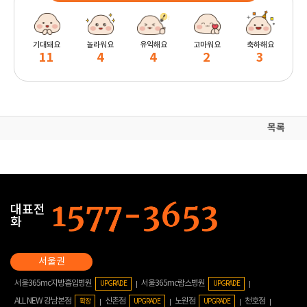
기대돼요
놀라워요
유익해요
고마워요
축하해요
11
4
4
2
3
목록
대표전
화
서울365mc지방흡입병원
서울365mc람스병원
UPGRADE
UPGRADE
ALL NEW 강남본점
신촌점
노원점
천호점
확장
UPGRADE
UPGRADE