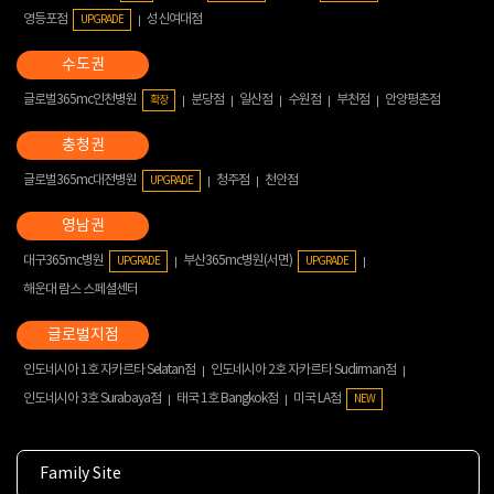
영등포점
성신여대점
UPGRADE
글로벌365mc인천병원
분당점
일산점
수원점
부천점
안양평촌점
확장
글로벌365mc대전병원
청주점
천안점
UPGRADE
대구365mc병원
부산365mc병원(서면)
UPGRADE
UPGRADE
해운대 람스 스페셜센터
인도네시아 1호 자카르타 Selatan점
인도네시아 2호 자카르타 Sudirman점
인도네시아 3호 Surabaya점
태국 1호 Bangkok점
미국 LA점
NEW
Family Site