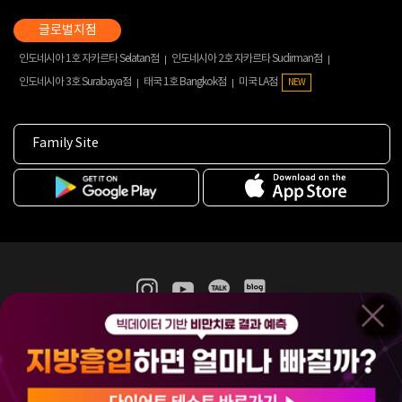
인도네시아 1호 자카르타 Selatan점
인도네시아 2호 자카르타 Sudirman점
인도네시아 3호 Surabaya점
태국 1호 Bangkok점
미국 LA점
NEW
Family Site
365mc 병·의원 이용약관
홈페이지 이용약관
개인정보처리방침
비급여진료수가
증명서발급
인재채용
(주)365mcㅣ서울특별시 서초구 서초대로52길 7, 3~4층(서초동, 제일빌딩)
120-87-04354ㅣ김남철