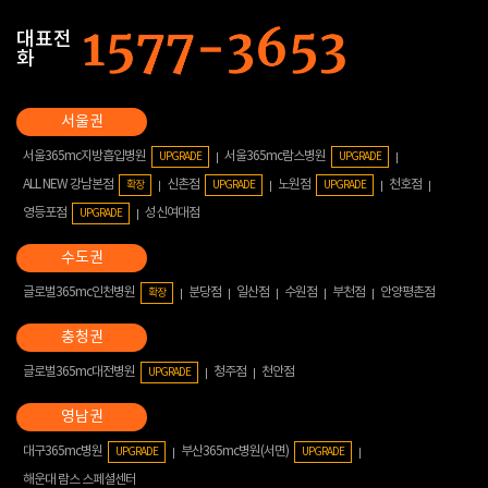
대표전
화
서울365mc지방흡입병원
서울365mc람스병원
UPGRADE
UPGRADE
ALL NEW 강남본점
신촌점
노원점
천호점
확장
UPGRADE
UPGRADE
영등포점
성신여대점
UPGRADE
글로벌365mc인천병원
분당점
일산점
수원점
부천점
안양평촌점
확장
글로벌365mc대전병원
청주점
천안점
UPGRADE
대구365mc병원
부산365mc병원(서면)
UPGRADE
UPGRADE
해운대 람스 스페셜센터