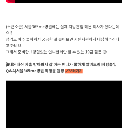
(소근소근) 서울365mc병원에는 실제 지방흡입 해본 의사가 있다는데
요!?
성격도 아주 쿨하셔서 궁금한 걸 물어보면 시원시원하게 대답해주신다
고 하네요.
그래서 준비한..! 경험있는 언니한테만 할 수 있는 19금 질문 🧐
🎬내돈내산 지흡 받아봐서 잘 아는 언니가 쿨하게 알려드림!지방흡입
Q&A|서울365mc병원 최형윤 원장
🔗보러가기