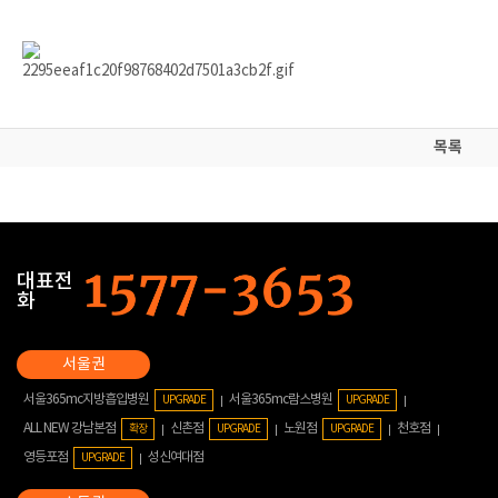
목록
대표전
화
서울365mc지방흡입병원
서울365mc람스병원
UPGRADE
UPGRADE
ALL NEW 강남본점
신촌점
노원점
천호점
확장
UPGRADE
UPGRADE
영등포점
성신여대점
UPGRADE