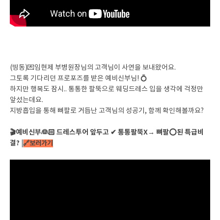
(띵동)💌임현제 부병원장님의 고객님이 사연을 보내왔어요.
그토록 기다리던 프로포즈를 받은 예비신부님! 💍
하지만 행복도 잠시.. 통통한 팔뚝으로 웨딩드레스 입을 생각에 걱정만
앞섰는데요.
지방흡입을 통해 뼈팔로 거듭난 고객님의 성공기, 함께 확인해볼까요?
🎬예비신부👰🏻 드레스투어 앞두고 ✔ 통통팔뚝X→ 뼈팔⭕된 특급비
결? |
🔗보러가기