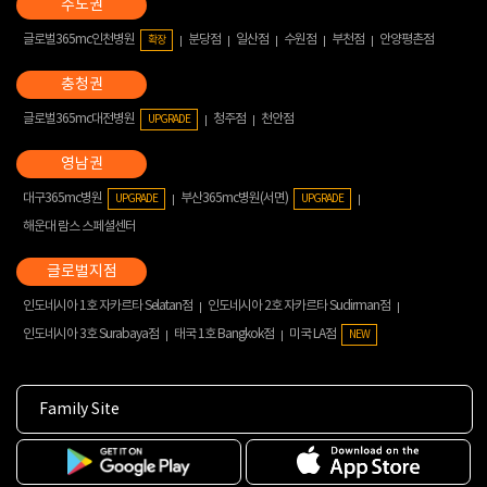
글로벌365mc인천병원
분당점
일산점
수원점
부천점
안양평촌점
확장
글로벌365mc대전병원
청주점
천안점
UPGRADE
대구365mc병원
부산365mc병원(서면)
UPGRADE
UPGRADE
해운대 람스 스페셜센터
인도네시아 1호 자카르타 Selatan점
인도네시아 2호 자카르타 Sudirman점
인도네시아 3호 Surabaya점
태국 1호 Bangkok점
미국 LA점
NEW
Family Site