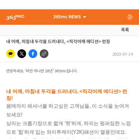
365mc NEWS
목록
내 어깨, 마침내 두각을 드러내다, <직각어깨 에디션> 런칭
2023-07-14
안녕하세요. '비만 하나만 20년' 365mc입니다.
내 어깨, 마침내 두각을 드러내다, <직각어깨 에디션> 런
칭!
몸매까지 패셔너블 하고싶은 고객님들, 이 소식을 눈여겨
보세요!
상의는 크롭기장으로 짧게 '핫'하게, 하의는 펑퍼짐한 느낌
으로 '힙'하게 입는 와이투케이(Y2K)패션이 열풍인데요.