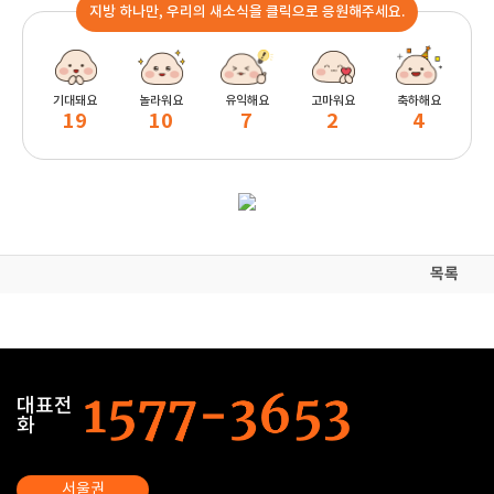
지방 하나만, 우리의 새소식을 클릭으로 응원해주세요.
기대돼요
놀라워요
유익해요
고마워요
축하해요
19
10
7
2
4
목록
대표전
화