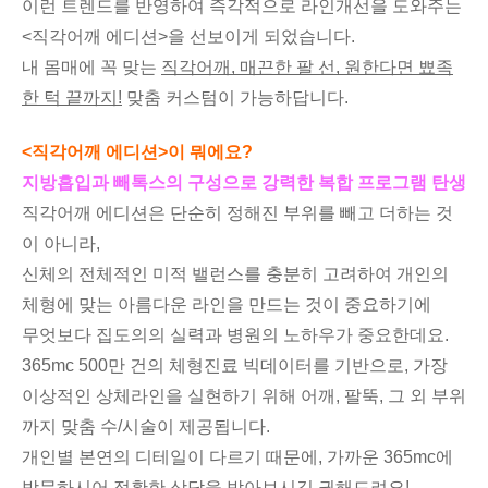
이런 트렌드를 반영하여 즉각적으로 라인개선을 도와주는
<직각어깨 에디션>을 선보이게 되었습니다.
내 몸매에 꼭 맞는
직각어깨, 매끈한 팔 선, 원한다면 뾰족
한 턱 끝까지!
맞춤 커스텀이 가능하답니다.
<직각어깨 에디션>이 뭐에요?
지방흡입과 빼톡스의 구성으로 강력한 복합 프로그램 탄생
직각어깨 에디션은 단순히 정해진 부위를 빼고 더하는 것
이 아니라,
신체의 전체적인 미적 밸런스를 충분히 고려하여 개인의
체형에 맞는 아름다운 라인을 만드는 것이 중요하기에
무엇보다 집도의의 실력과 병원의 노하우가 중요한데요.
365mc 500만 건의 체형진료 빅데이터를 기반으로, 가장
이상적인 상체라인을 실현하기 위해 어깨, 팔뚝, 그 외 부위
까지 맞춤 수/시술이 제공됩니다.
개인별 본연의 디테일이 다르기 때문에, 가까운 365mc에
방문하시어 정확한 상담을 받아보시길 권해드려요!