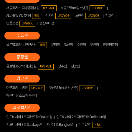
서울365mc지방흡입병원
서울365mc람스병원
UPGRADE
UPGRADE
ALL NEW 강남본점
신촌점
노원점
천호점
확장
UPGRADE
UPGRADE
영등포점
성신여대점
UPGRADE
글로벌365mc인천병원
분당점
일산점
수원점
부천점
안양평촌점
확장
글로벌365mc대전병원
청주점
천안점
UPGRADE
대구365mc병원
부산365mc병원(서면)
UPGRADE
UPGRADE
해운대 람스 스페셜센터
인도네시아 1호 자카르타 Selatan점
인도네시아 2호 자카르타 Sudirman점
인도네시아 3호 Surabaya점
태국 1호 Bangkok점
미국 LA점
NEW