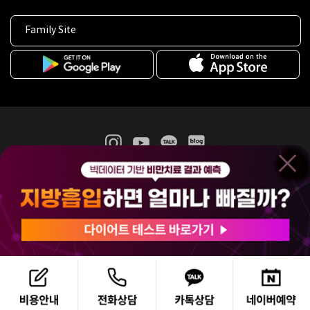
Family Site
365mc 병·의원 이용약관
홈페이지 이용약관
개인정보처리방침
비급여진료수가
증명서발급
인재채용
(주)365mcㅣ서울특별시 서초구 서초대로52길 7, 3~4층(서초동, 제일빌딩)
120-87-04354ㅣ김남철
COPYRIGHT(C) 2025 365mc. ALL RIGHTS RESERVED.