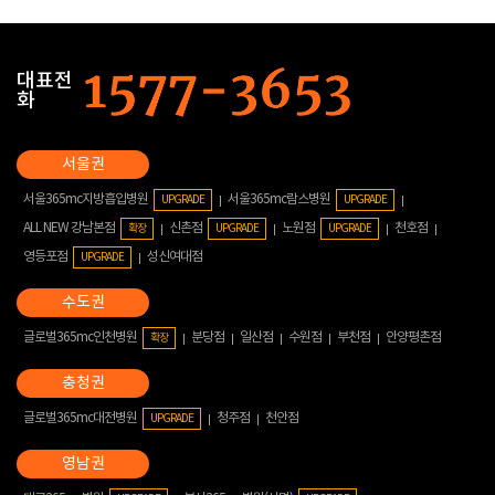
대표전
화
서울365mc지방흡입병원
서울365mc람스병원
UPGRADE
UPGRADE
ALL NEW 강남본점
신촌점
노원점
천호점
확장
UPGRADE
UPGRADE
영등포점
성신여대점
UPGRADE
글로벌365mc인천병원
분당점
일산점
수원점
부천점
안양평촌점
확장
글로벌365mc대전병원
청주점
천안점
UPGRADE