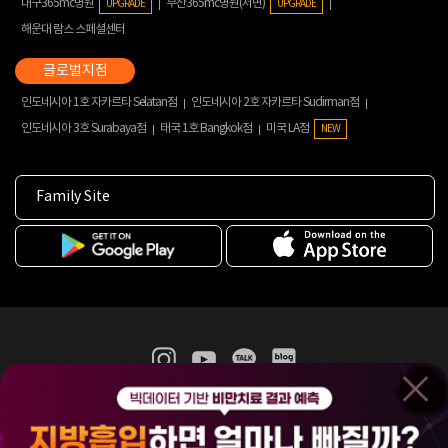
대구365mc병원
부산365mc병원(서면)
UPGRADE
UPGRADE
해운대 람스 스페셜센터
인도네시아 1호 자카르타 Selatan점
인도네시아 2호 자카르타 Sudirman점
인도네시아 3호 Surabaya점
태국 1호 Bangkok점
미국 LA점
NEW
Family Site
365mc 병·의원 이용약관
홈페이지 이용약관
개인정보처리방침
비급여진료수가
증명서발급
인재채용