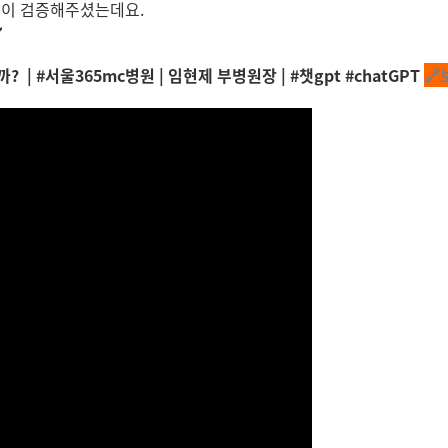
장님이 검증해주셨는데요.
️
? | #서울365mc병원 | 임현제 부병원장 | #챗gpt #chatGPT
