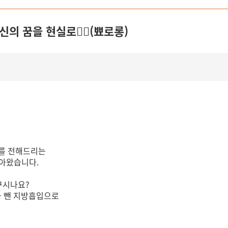
 꿈을 현실로🧙‍♂️(뾰로롱)
기를 전해드리는
찾아왔습니다.
꾸시나요?
- 뺀 지방흡입으로
!