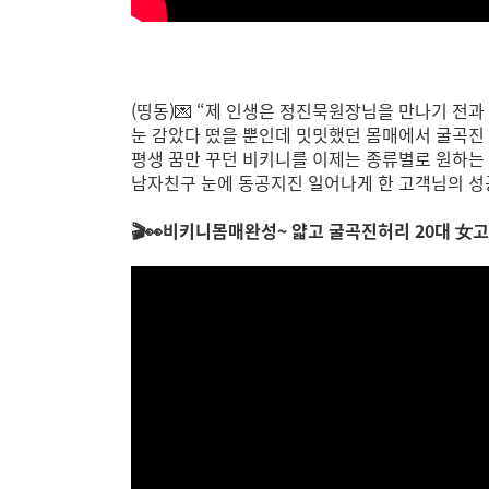
(띵동)💌 “제 인생은 정진묵원장님을 만나기 전
눈 감았다 떴을 뿐인데 밋밋했던 몸매에서 굴곡진 
평생 꿈만 꾸던 비키니를 이제는 종류별로 원하는 
남자친구 눈에 동공지진 일어나게 한 고객님의 성
🎬👀비키니몸매완성~ 얇고 굴곡진허리 20대 女