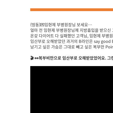
(띵동)💌임현제 부병원장님 보세요…
얼마 전 임현제 부병원장님께 지방흡입을 받으신
온갖 다이어트 다 실패했던 고객님, 임현제 부병원
임산부로 오해받았던 과거의 B라인은 say good Bye 
남기고 싶은 가슴은 그대로 빼고 싶은 복부만 Poin
🎬 👀복부비만으로 임산부로 오해받았었어요. 그런데