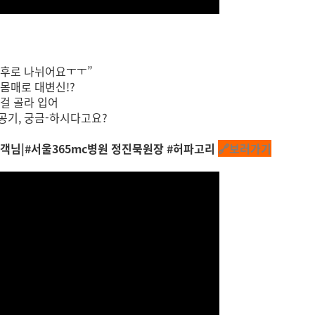
과 후로 나뉘어요ㅜㅜ”
몸매로 대변신!?
걸 골라 입어
공기, 궁금-하시다고요?
고객님|#서울365mc병원 정진묵원장 #허파고리
🔗보러가기