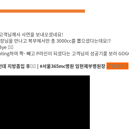
 고객님께서 사연을 보내오셨네요!
장님을 만나고 복부에서만 총 3000cc를 뽑으셨다는데요!?
🙋‍♀️
ting하여 쫙- 빼고 P라인이 되셨다는 고객님의 성공기를 보러 GOG
 지방흡입 후😮‍💨 | #서울365mc병원 임현제부병원장
🔗보러가기