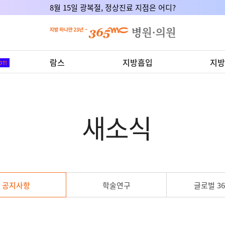
8월 15일 광복절, 정상진료 지점은 어디?
람스
지방흡입
지방
새소식
공지사항
학술연구
글로벌 36