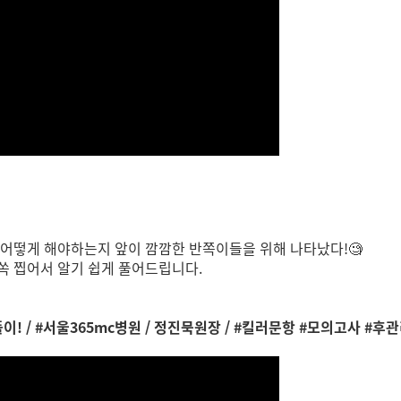
 어떻게 해야하는지 앞이 깜깜한 반쪽이들을 위해 나타났다!🧐
쏙 찝어서 알기 쉽게 풀어드립니다.
이! / #서울365mc병원 / 정진묵원장 / #킬러문항 #모의고사 #후