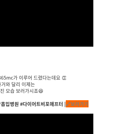
”
65mc가 이루어 드렸다는데요 👏
과거와 달리 이제는
진 모습 보러가시죠😆
지방흡입병원 #다이어트비포애프터 |
🔗보러가기