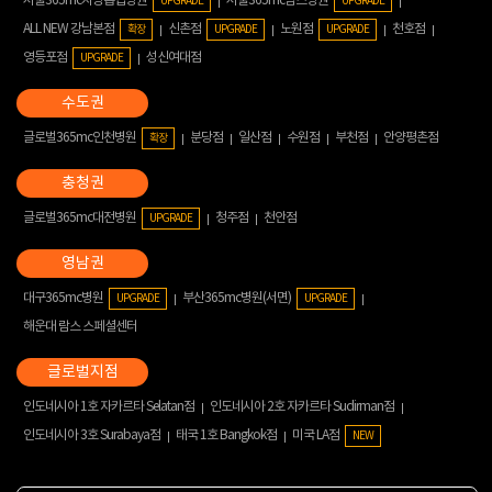
서울365mc지방흡입병원
서울365mc람스병원
UPGRADE
UPGRADE
ALL NEW 강남본점
신촌점
노원점
천호점
확장
UPGRADE
UPGRADE
영등포점
성신여대점
UPGRADE
글로벌365mc인천병원
분당점
일산점
수원점
부천점
안양평촌점
확장
글로벌365mc대전병원
청주점
천안점
UPGRADE
대구365mc병원
부산365mc병원(서면)
UPGRADE
UPGRADE
해운대 람스 스페셜센터
인도네시아 1호 자카르타 Selatan점
인도네시아 2호 자카르타 Sudirman점
인도네시아 3호 Surabaya점
태국 1호 Bangkok점
미국 LA점
NEW