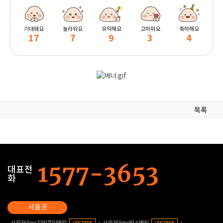
기대돼요
놀라워요
유익해요
고마워요
축하해요
17
7
9
3
4
목록
대표전
화