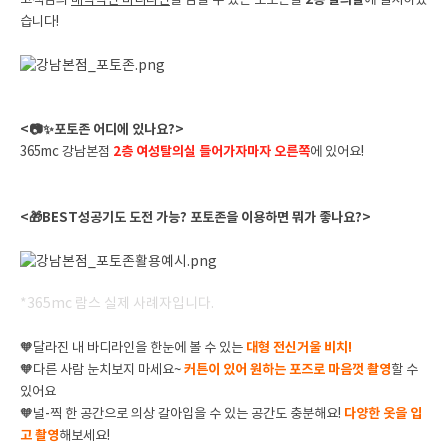
고객님의
매력적인 바디라인
을 담을 수 있는 포토존을
2층 탈의실
에 설치하였
습니다!
<📷✨포토존 어디에 있나요?>
365mc 강남본점
2층 여성탈의실 들어가자마자 오른쪽
에 있어요!
<🎁BEST성공기도 도전 가능? 포토존을 이용하면 뭐가 좋나요?>
*365mc 람스 실제 사례자입니다.
🧡달라진 내 바디라인을 한눈에 볼 수 있는
대형 전신거울 비치!
🧡
다른 사람 눈치보지 마세요~
커튼이 있어 원하는 포즈로 마음껏 촬영
할 수
있어요
🧡
널-찍 한 공간으로 의상 갈아입을 수 있는 공간도 충분해요!
다양한 옷을 입
고 촬영
해보세요!