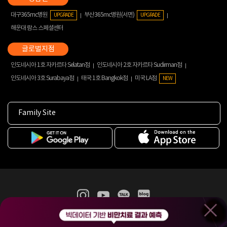
대구365mc병원
부산365mc병원(서면)
UPGRADE
UPGRADE
해운대 람스 스페셜센터
인도네시아 1호 자카르타 Selatan점
인도네시아 2호 자카르타 Sudirman점
인도네시아 3호 Surabaya점
태국 1호 Bangkok점
미국 LA점
NEW
Family Site
365mc 병·의원 이용약관
홈페이지 이용약관
개인정보처리방침
비급여진료수가
증명서발급
인재채용