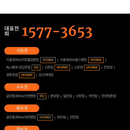
대표전
화
서울365mc지방흡입병원
서울365mc람스병원
UPGRADE
UPGRADE
ALL NEW 강남본점
신촌점
노원점
천호점
확장
UPGRADE
UPGRADE
영등포점
성신여대점
UPGRADE
글로벌365mc인천병원
분당점
일산점
수원점
부천점
안양평촌점
확장
글로벌365mc대전병원
청주점
천안점
UPGRADE