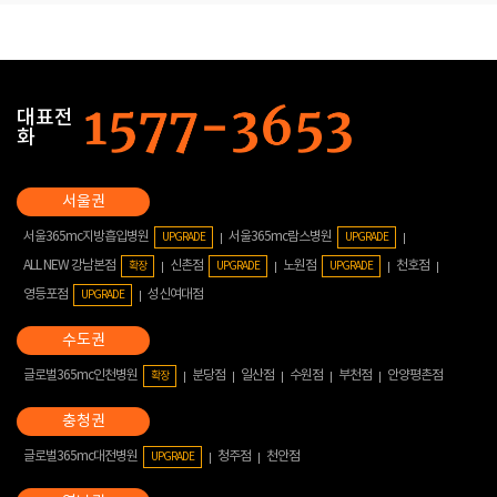
대표전
화
서울365mc지방흡입병원
서울365mc람스병원
UPGRADE
UPGRADE
ALL NEW 강남본점
신촌점
노원점
천호점
확장
UPGRADE
UPGRADE
영등포점
성신여대점
UPGRADE
글로벌365mc인천병원
분당점
일산점
수원점
부천점
안양평촌점
확장
글로벌365mc대전병원
청주점
천안점
UPGRADE