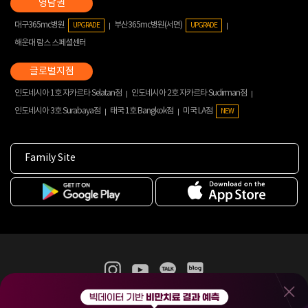
대구365mc병원
부산365mc병원(서면)
UPGRADE
UPGRADE
해운대 람스 스페셜센터
인도네시아 1호 자카르타 Selatan점
인도네시아 2호 자카르타 Sudirman점
인도네시아 3호 Surabaya점
태국 1호 Bangkok점
미국 LA점
NEW
Family Site
365mc 병·의원 이용약관
홈페이지 이용약관