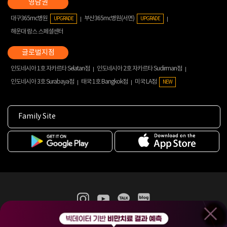
대구365mc병원
부산365mc병원(서면)
UPGRADE
UPGRADE
해운대 람스 스페셜센터
인도네시아 1호 자카르타 Selatan점
인도네시아 2호 자카르타 Sudirman점
인도네시아 3호 Surabaya점
태국 1호 Bangkok점
미국 LA점
NEW
Family Site
365mc 병·의원 이용약관
홈페이지 이용약관