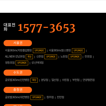
대표전
화
서울365mc지방흡입병원
서울365mc람스병원
UPGRADE
UPGRADE
ALL NEW 강남본점
신촌점
노원점
천호점
확장
UPGRADE
UPGRADE
영등포점
성신여대점
UPGRADE
글로벌365mc인천병원
분당점
일산점
수원점
부천점
안양평촌점
확장
글로벌365mc대전병원
청주점
천안점
UPGRADE