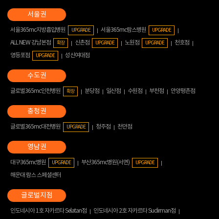
서울365mc지방흡입병원
서울365mc람스병원
UPGRADE
UPGRADE
ALL NEW 강남본점
신촌점
노원점
천호점
확장
UPGRADE
UPGRADE
영등포점
성신여대점
UPGRADE
글로벌365mc인천병원
분당점
일산점
수원점
부천점
안양평촌점
확장
글로벌365mc대전병원
청주점
천안점
UPGRADE
대구365mc병원
부산365mc병원(서면)
UPGRADE
UPGRADE
해운대 람스 스페셜센터
인도네시아 1호 자카르타 Selatan점
인도네시아 2호 자카르타 Sudirman점