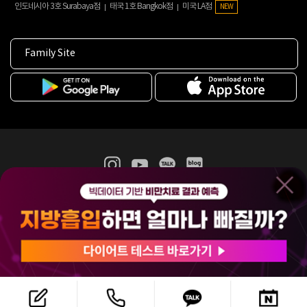
인도네시아 3호 Surabaya점
태국 1호 Bangkok점
미국 LA점
NEW
Family Site
365mc 병·의원 이용약관
홈페이지 이용약관
개인정보처리방침
비급여진료수가
증명서발급
인재채용
(주)365mcㅣ서울특별시 서초구 서초대로52길 7, 3~4층(서초동, 제일빌딩)
120-87-04354ㅣ김남철
COPYRIGHT(C) 2025 365mc. ALL RIGHTS RESERVED.