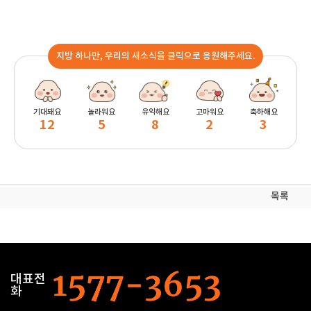
지방 하나만, 우리의 새소식을 클릭으로 응원해주세요.
기대돼요
놀라워요
유익해요
고마워요
축하해요
12
5
8
2
3
목록
대표전
화