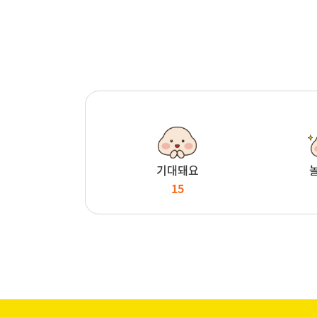
기대돼요
15