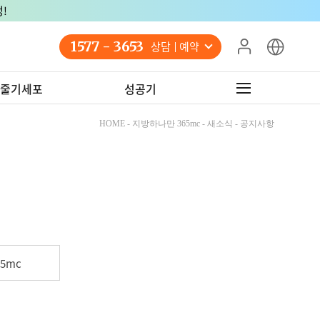
!
1577 - 3653
상담 예약
줄기세포
성공기
HOME - 지방하나만 365mc - 새소식 - 공지사항
5mc