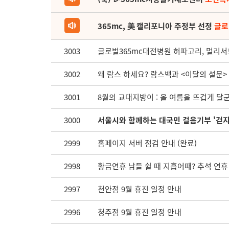
365mc, 美 캘리포니아 주정부 선정
글로
3003
글로벌365mc대전병원 허파고리, 멀리서도
3002
왜 람스 하세요? 람스백과 <이달의 설문> 
3001
8월의 교대지방이 : 올 여름을 뜨겁게 달군
3000
서울시와 함께하는 대국민 걸음기부 '걷지
2999
홈페이지 서버 점검 안내 (완료)
2998
황금연휴 남들 쉴 때 지흡어때? 추석 연휴 
2997
천안점 9월 휴진 일정 안내
2996
청주점 9월 휴진 일정 안내