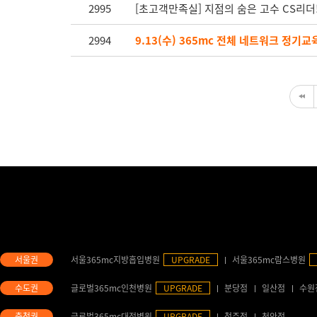
2995
[초고객만족실] 지점의 숨은 고수 CS리더
2994
9.13(수) 365mc 전체 네트워크 정기
서울365mc지방흡입병원
UPGRADE
서울365mc람스병원
글로벌365mc인천병원
UPGRADE
분당점
일산점
수원
글로벌365mc대전병원
UPGRADE
청주점
천안점