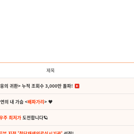
제목
영웅의 귀환> 누적 조회수 3,000만 돌파!
연의 내 가슴 <
배파가리
> ♥
 우주 최저가
도전합니다🪐
지부 지정 '첨단재생의료실시기관'
선정!