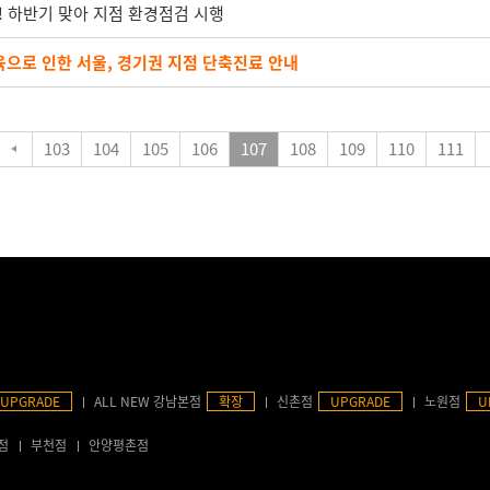
! 하반기 맞아 지점 환경점검 시행
교육으로 인한 서울, 경기권 지점 단축진료 안내
103
104
105
106
107
108
109
110
111
UPGRADE
ALL NEW 강남본점
확장
신촌점
UPGRADE
노원점
U
점
부천점
안양평촌점