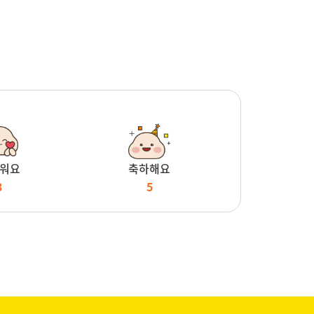
워요
축하해요
3
5