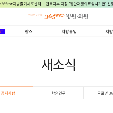
🎉365mc지방줄기세포센터 보건복지부 지정 '첨단재생의료실시기관' 선정
람스
지방흡입
지방
새소식
공지사항
학술연구
글로벌 36