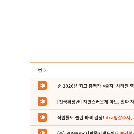
번호
🎉 2026년 최고 흥행작 <줄지: 사라진 
[전국확장🎉] 자연스러운게 아닌, 진짜 자
직원들도 놀란 파격 결정!
dca밉살주사,
(축) 🎉365mc지방줄기세포센터
보건복