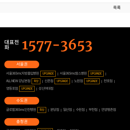
목록
대표전
화
서울365mc지방흡입병원
서울365mc람스병원
UPGRADE
UPGRADE
ALL NEW 강남본점
신촌점
노원점
천호점
확장
UPGRADE
UPGRADE
영등포점
성신여대점
UPGRADE
글로벌365mc인천병원
분당점
일산점
수원점
부천점
안양평촌점
확장