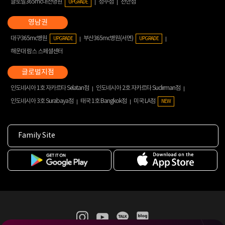
글로벌365mc대전병원
청주점
천안점
UPGRADE
대구365mc병원
부산365mc병원(서면)
UPGRADE
UPGRADE
해운대 람스 스페셜센터
인도네시아 1호 자카르타 Selatan점
인도네시아 2호 자카르타 Sudirman점
인도네시아 3호 Surabaya점
태국 1호 Bangkok점
미국 LA점
NEW
Family Site