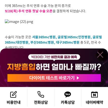
이에 365mc는 추석 연휴 수술 가능 문의 증가로
9/28(목) 추석 연휴 첫날 수술 오픈
을 결정하게 되었습니다.
서울365mc병원, 글로벌365mc인천병원, 글로벌
수술이 가능한 곳은
365mc대전병원, 부산365mc병원, 대구365mc병원
총 5곳, 전국 수
술센터입니다.
사전에 예약된 수술에 한해 진행이 가능하며 시술, 진료, 상담은 불가능
합니다.
자세한 일정 확인을 원하신다면 365mc 초고객만족실로 문의주세요.
[추석 연휴 수술 예약문의]
전화상담 1577-3653
카톡상담 (
클릭
)
[상담 예약하기]
온라인 예약 (
클릭
)