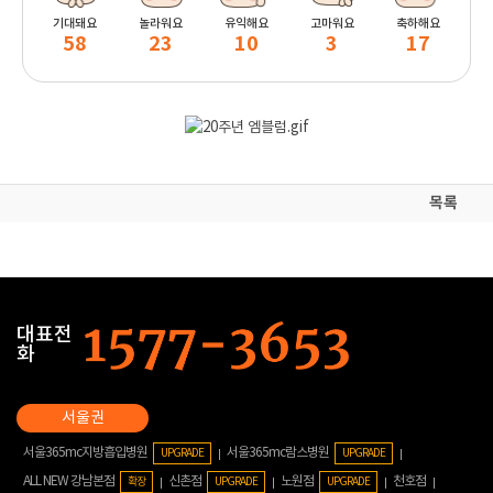
기대돼요
놀라워요
유익해요
고마워요
축하해요
58
23
10
3
17
목록
대표전
화
서울365mc지방흡입병원
서울365mc람스병원
UPGRADE
UPGRADE
ALL NEW 강남본점
신촌점
노원점
천호점
확장
UPGRADE
UPGRADE