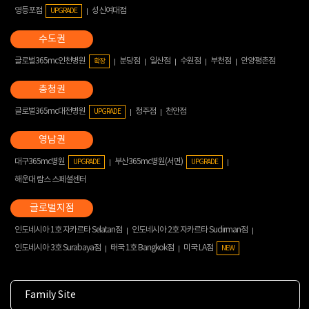
영등포점
성신여대점
UPGRADE
글로벌365mc인천병원
분당점
일산점
수원점
부천점
안양평촌점
확장
글로벌365mc대전병원
청주점
천안점
UPGRADE
대구365mc병원
부산365mc병원(서면)
UPGRADE
UPGRADE
해운대 람스 스페셜센터
인도네시아 1호 자카르타 Selatan점
인도네시아 2호 자카르타 Sudirman점
인도네시아 3호 Surabaya점
태국 1호 Bangkok점
미국 LA점
NEW
Family Site