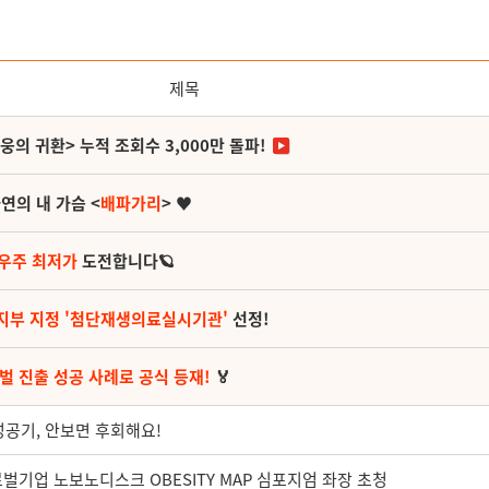
제목
영웅의 귀환> 누적 조회수 3,000만 돌파!
연의 내 가슴 <
배파가리
> ♥
 우주 최저가
도전합니다🪐
지부 지정 '첨단재생의료실시기관'
선정!
벌 진출 성공 사례로 공식 등재!
🏅
성공기, 안보면 후회해요!
로벌기업 노보노디스크 OBESITY MAP 심포지엄 좌장 초청