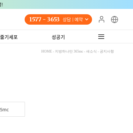
!
1577 - 3653
상담 예약
줄기세포
성공기
HOME - 지방하나만 365mc - 새소식 - 공지사항
5mc