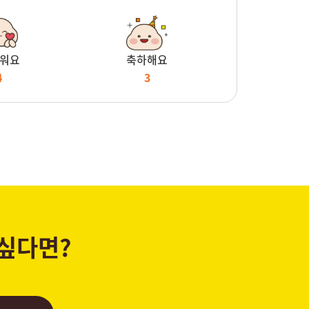
워요
축하해요
4
3
 싶다면?