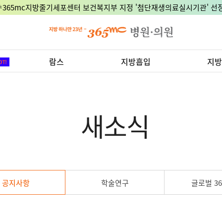
🎉365mc지방줄기세포센터 보건복지부 지정 '첨단재생의료실시기관' 선정
람스
지방흡입
지방
새소식
공지사항
학술연구
글로벌 36