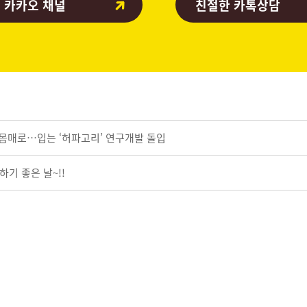
 카카오 채널
친절한 카톡상담
몸매로…입는 ‘허파고리’ 연구개발 돌입
하기 좋은 날~!!