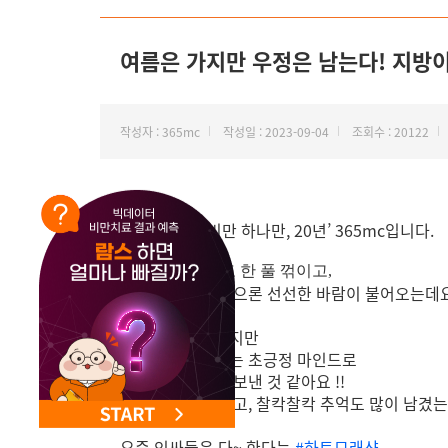
NEW 교대 지방줄기세포센터 오픈
여름은 가지만 우정은 남는다! 지방이
작성자 : 365mc
작성일 : 2023-09-04
조회수 : 20122
안녕하세요. ‘비만 하나만, 20년’ 365mc입니다.
무더웠던 여름도 한 풀 꺾이고,
드디어 아침 저녁으론 선선한 바람이 불어오는데요
폭염으로 힘들었지만
지방이랑 다람스는 초긍정 마인드로
여름을 재미있게 보낸 것 같아요 !!
남는 건 사진이라고, 찰칵찰칵 추억도 많이 남겼는데
요즘 인싸들은 다~ 한다는
#하트모래샷