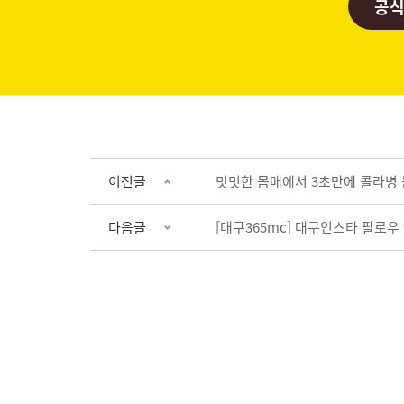
공식
이전글
밋밋한 몸매에서 3초만에 콜라병 
다음글
[대구365mc] 대구인스타 팔로우 