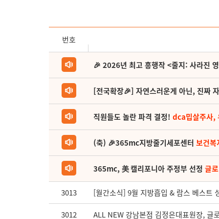
번호
🎉 2026년 최고 흥행작 <줄지: 사라진 
[전국확장🎉] 자연스러운게 아닌, 진짜 자
직원들도 놀란 파격 결정!
dca밉살주사,
(축) 🎉365mc지방줄기세포센터
보건복
365mc, 美 캘리포니아 주정부 선정
글로
3013
[월간소식] 9월 지방흡입 & 람스 베스트 
3012
ALL NEW 강남본점 김정은대표원장, 글