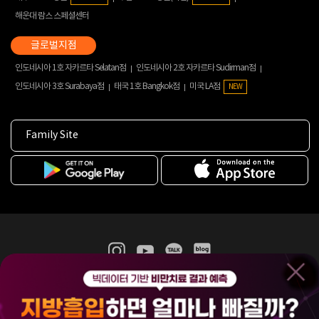
해운대 람스 스페셜센터
인도네시아 1호 자카르타 Selatan점
인도네시아 2호 자카르타 Sudirman점
인도네시아 3호 Surabaya점
태국 1호 Bangkok점
미국 LA점
NEW
Family Site
365mc 병·의원 이용약관
홈페이지 이용약관
개인정보처리방침
비급여진료수가
증명서발급
인재채용