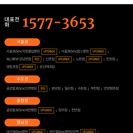
대표전
화
서울365mc지방흡입병원
서울365mc람스병원
UPGRADE
UPGRADE
ALL NEW 강남본점
신촌점
노원점
천호점
확장
UPGRADE
UPGRADE
영등포점
성신여대점
UPGRADE
글로벌365mc인천병원
분당점
일산점
수원점
부천점
안양평촌점
확장
글로벌365mc대전병원
청주점
천안점
UPGRADE
대구365mc병원
부산365mc병원(서면)
UPGRADE
UPGRADE