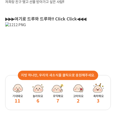
저희랑 친구 맺고 선물 받아가고 싶은 사람!!
▶
▶
▶
여기로 드루와 드루와!! CIick Click◀
◀
◀
지방 하나만, 우리의 새소식을 클릭으로 응원해주세요.
기대돼요
놀라워요
유익해요
고마워요
축하해요
11
6
7
2
3