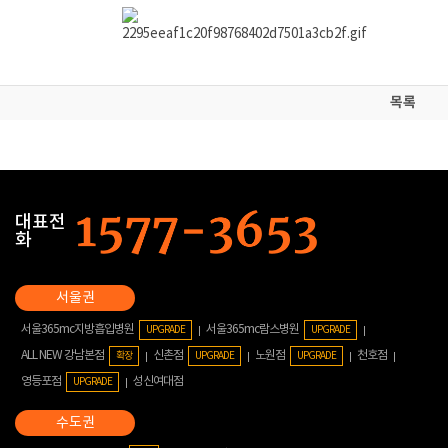
목록
대표전
화
서울365mc지방흡입병원
서울365mc람스병원
UPGRADE
UPGRADE
ALL NEW 강남본점
신촌점
노원점
천호점
확장
UPGRADE
UPGRADE
영등포점
성신여대점
UPGRADE