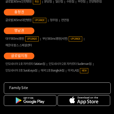
글로벌365mc인천병원
분당점
일산점
수원점
부천점
안양평촌점
확장
글로벌365mc대전병원
청주점
천안점
UPGRADE
대구365mc병원
부산365mc병원(서면)
UPGRADE
UPGRADE
해운대 람스 스페셜센터
인도네시아 1호 자카르타 Selatan점
인도네시아 2호 자카르타 Sudirman점
인도네시아 3호 Surabaya점
태국 1호 Bangkok점
미국 LA점
NEW
Family Site