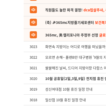
직원들도 놀란 파격 결정!
dca밉살주사,
(축) 🎉365mc지방줄기세포센터
보건복
365mc, 美 캘리포니아 주정부 선정
글로
3023
화면속 지방이는 어디로 여행을 떠났을까요?
3022
모르면 손해~ 플랜B만 대구병원 '9월의 
3021
쌀쌀해진 날씨, 드디어 지방이랑 다람스 
3020
10월 공휴일(2일,3일,9일) 전지점 휴진
3019
성신여대점 10월 휴진 일정 안내
3018
일산점 10월 휴진 일정 안내