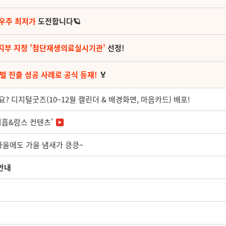
 우주 최저가
도전합니다🪐
지부 지정 '첨단재생의료실시기관'
선정!
벌 진출 성공 사례로 공식 등재!
🏅
 디지털굿즈(10~12월 캘린더 & 배경화면, 마음카드) 배포!
지흡&람스 컨텐츠'
마을에도 가을 냄새가 킁킁~
 안내