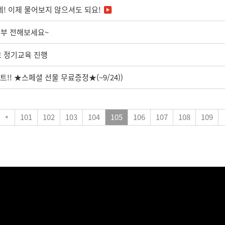
네! 이제 물어보지 않으셔도 되요!
안부 전해보세요~
크 정기교육 진행
트!! ★스페셜 선물 무료증정★(~9/24))
101
102
103
104
105
106
107
108
109