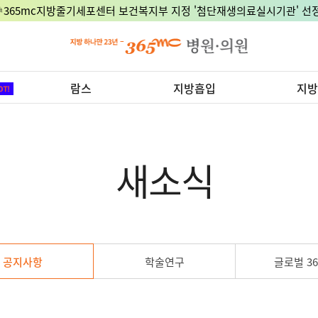
🎉365mc지방줄기세포센터 보건복지부 지정 '첨단재생의료실시기관' 선정
람스
지방흡입
지방
새소식
공지사항
학술연구
글로벌 36