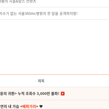
9월의 지흡&람스 컨텐츠'
 비수기 없는 서울365mc병원의 한 달을 공개하지방!
제목
영웅의 귀환> 누적 조회수 3,000만 돌파!
연의 내 가슴 <
배파가리
> ♥