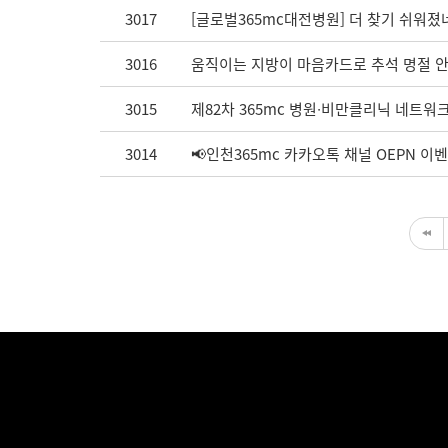
3017
[글로벌365mc대전병원] 더 찾기 쉬워졌
3016
움직이는 지방이 마음카드로 추석 명절 
3015
제82차 365mc 병원∙비만클리닉 네트워
3014
📢인천365mc 카카오톡 채널 OEPN 이벤