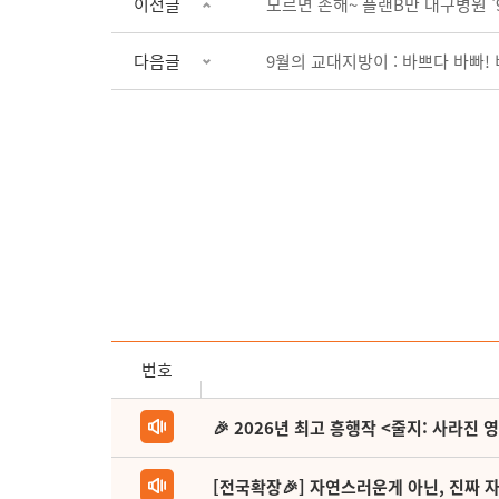
이전글
모르면 손해~ 플랜B만 대구병원 '
다음글
9월의 교대지방이 : 바쁘다 바빠!
번호
🎉 2026년 최고 흥행작 <줄지: 사라진 
[전국확장🎉] 자연스러운게 아닌, 진짜 자