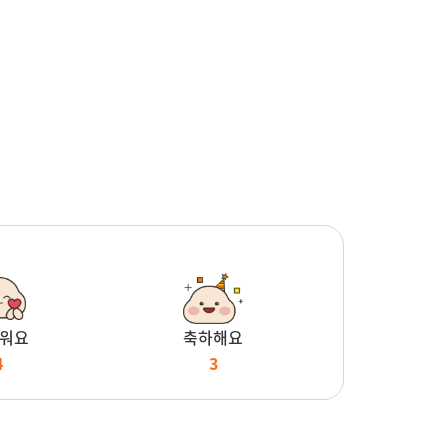
워요
축하해요
4
3