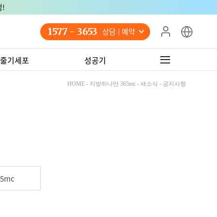
!
1577 - 3653
상담 예약
줄기세포
성공기
HOME - 지방하나만 365mc - 새소식 - 공지사항
5mc