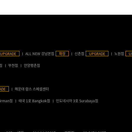
UPGRADE
ALL NEW 강남본점
확장
신촌점
UPGRADE
노원점
U
점
부천점
안양평촌점
ADE
해운대 람스 스페셜센터
irman점
태국 1호 Bangkok점
인도네시아 3호 Surabaya점