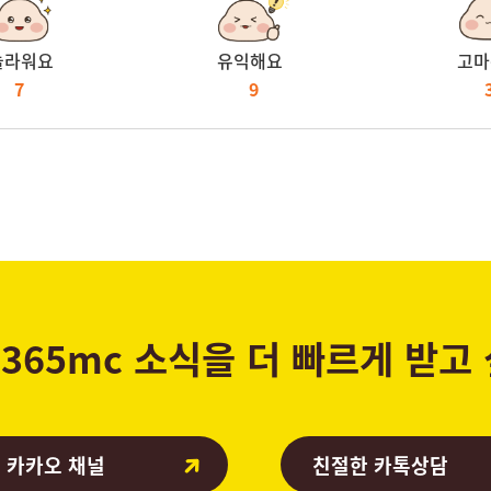
놀라워요
유익해요
고마
7
9
365mc 소식을 더 빠르게 받고
 카카오 채널
친절한 카톡상담