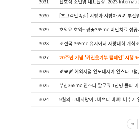
3031
천호점 조민영 대표원장, 2023 Internati
3030
[초고객만족실] 지방아 지방아🎶🎵 부산
3029
호외요 호외~ 경★365mc 비만치료 성공기
3028
🎉전국 365mc 유지어터 자랑대회 개최
3027
20주년 기념 '커진옷기부 캠페인' 시행 ✨
3026
🍂🍁🌾 해외지점 인도네시아 인스타그램, 
3025
부산365mc 인스타 팔로워 1천명 돌파 이
3024
9월의 교대지방이 : 바쁘다 바빠! 비수기