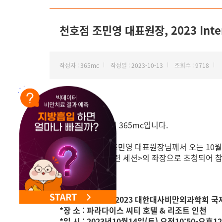
NEW 교대 지방줄기세포센터 오픈
천호점 조민영 대표원장, 2023 Inter
작성자 : 365mc
작성일 : 2023-10-13
조회수 : 9718
안녕하세요
비만 하나만 20년 365mc입니다.
365mc 천호점 조민영 대표원장님께서 오는 10월 14
술에서의 영양관련 세션>의 좌장으로 초청되어 
*학 술 대 회 명 : 2023 대한대사비만외과학회 국제학술대
*장 소 : 파라다이스 씨티 호텔 & 리조트 인천
*일 시 : 2023년10월14일(토) 오전10:50-오후12