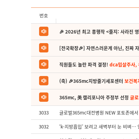
번호
🎉 2026년 최고 흥행작 <줄지: 사라진 
[전국확장🎉] 자연스러운게 아닌, 진짜 자
직원들도 놀란 파격 결정!
dca밉살주사,
(축) 🎉365mc지방줄기세포센터
보건복
365mc, 美 캘리포니아 주정부 선정
글로
3033
글로벌365mc대전병원 NEW 포토존에서 사
3032
‘k-지방흡입’ 보려고 새벽부터 눈 비벼…