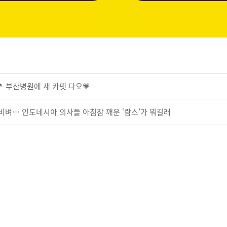
 부산병원에 새 카펫 다오💗
 비벼… 인도네시아 의사들 아침잠 깨운 ‘람스’가 뭐길래