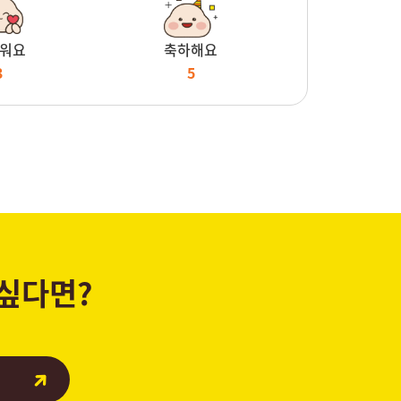
워요
축하해요
3
5
 싶다면?