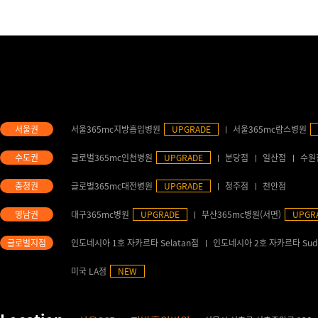
서울365mc지방흡입병원
UPGRADE
서울365mc람스병원
글로벌365mc인천병원
UPGRADE
분당점
일산점
수원
글로벌365mc대전병원
UPGRADE
청주점
천안점
대구365mc병원
UPGRADE
부산365mc병원(서면)
UPGR
인도네시아 1호 자카르타 Selatan점
인도네시아 2호 자카르타 Sud
미국 LA점
NEW