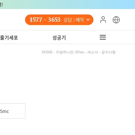
!
1577 - 3653
상담 예약
줄기세포
성공기
HOME - 지방하나만 365mc - 새소식 - 공지사항
5mc