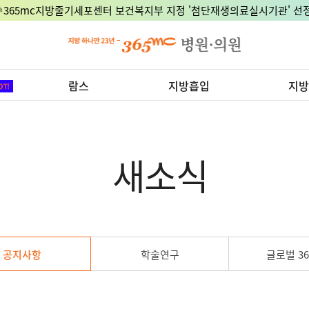
🎉365mc지방줄기세포센터 보건복지부 지정 '첨단재생의료실시기관' 선정
람스
지방흡입
지방
새소식
공지사항
학술연구
글로벌 36