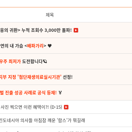
제목
영웅의 귀환> 누적 조회수 3,000만 돌파!
연의 내 가슴 <
배파가리
> ♥
 우주 최저가
도전합니다🪐
지부 지정 '첨단재생의료실시기관'
선정!
벌 진출 성공 사례로 공식 등재!
🏅
진 찍으면 이런 혜택이?! (D-15)
 인도네시아 의사들 아침잠 깨운 ‘람스’가 뭐길래