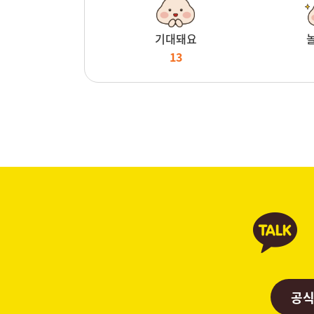
기대돼요
13
공식