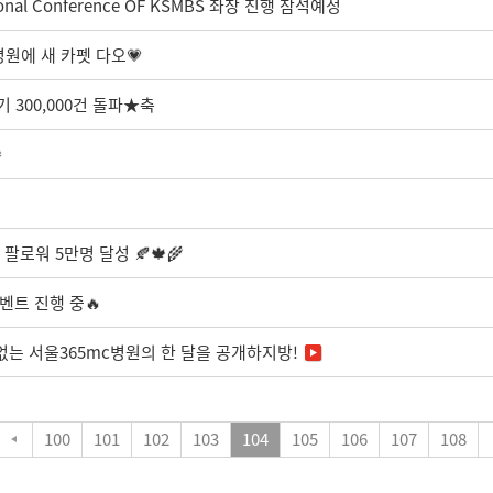
onal Conference OF KSMBS 좌장 진행 참석예정
병원에 새 카펫 다오💗
 300,000건 돌파★축

팔로워 5만명 달성 🍂🍁🌾
벤트 진행 중🔥
 없는 서울365mc병원의 한 달을 공개하지방!
100
101
102
103
104
105
106
107
108