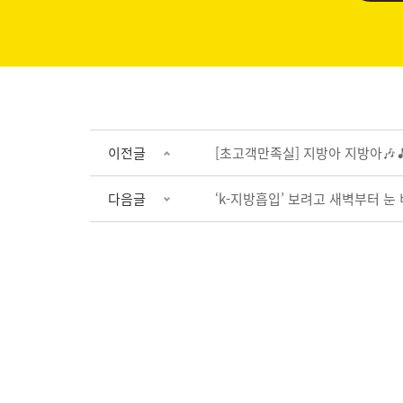
이전글
[초고객만족실] 지방아 지방아🎶
다음글
‘k-지방흡입’ 보려고 새벽부터 눈