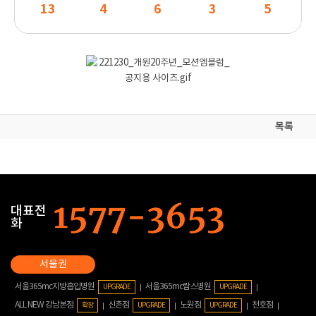
13
4
6
3
5
목록
대표전
화
서울365mc지방흡입병원
서울365mc람스병원
UPGRADE
UPGRADE
ALL NEW 강남본점
신촌점
노원점
천호점
확장
UPGRADE
UPGRADE