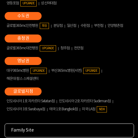
영등포점
성신여대점
UPGRADE
글로벌365mc인천병원
분당점
일산점
수원점
부천점
안양평촌점
확장
글로벌365mc대전병원
청주점
천안점
UPGRADE
대구365mc병원
부산365mc병원(서면)
UPGRADE
UPGRADE
해운대 람스 스페셜센터
인도네시아 1호 자카르타 Selatan점
인도네시아 2호 자카르타 Sudirman점
인도네시아 3호 Surabaya점
태국 1호 Bangkok점
미국 LA점
NEW
Family Site