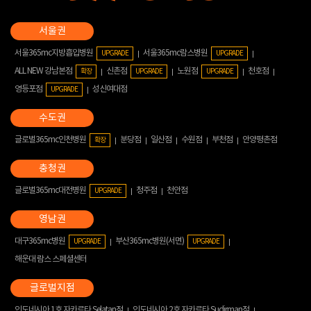
서울365mc지방흡입병원
서울365mc람스병원
UPGRADE
UPGRADE
ALL NEW 강남본점
신촌점
노원점
천호점
확장
UPGRADE
UPGRADE
영등포점
성신여대점
UPGRADE
글로벌365mc인천병원
분당점
일산점
수원점
부천점
안양평촌점
확장
글로벌365mc대전병원
청주점
천안점
UPGRADE
대구365mc병원
부산365mc병원(서면)
UPGRADE
UPGRADE
해운대 람스 스페셜센터
인도네시아 1호 자카르타 Selatan점
인도네시아 2호 자카르타 Sudirman점