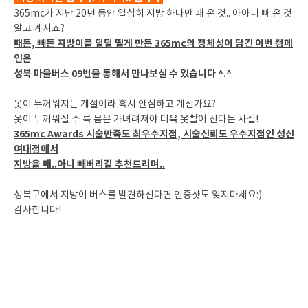
365mc가 지난 20년 동안 열심히 지방 하나만 패 온 것.. 아아니 빼 온 것
알고 계시죠?
패든, 빼든 지방이를 덜덜 떨게 만든 365mc의 정체성이 담긴 이번 캠페
인은
성북 마을버스 09번을 통해서 만나보실 수 있습니다 ^.^
옷이 두꺼워지는 계절이라 혹시 안심하고 계신가요?
옷이 두꺼워질 수 록 몸은 가녀려져야 더욱 옷빨이 산다는 사실!
365mc Awards 시술만족도 최우수지점, 시술신뢰도 우수지점인 성신
여대점에서
지방을 패..아니 빼버리길 추천드리며..
성북구에서 지방이 버스를 발견하신다면 인증샷도 잊지마세요:)
감사합니다!