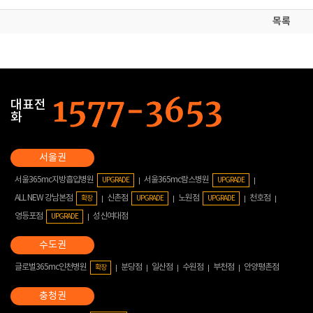
목록
대표전
화
서울365mc지방흡입병원
서울365mc람스병원
UPGRADE
UPGRADE
ALL NEW 강남본점
신촌점
노원점
천호점
확장
UPGRADE
UPGRADE
영등포점
성신여대점
UPGRADE
글로벌365mc인천병원
분당점
일산점
수원점
부천점
안양평촌점
확장