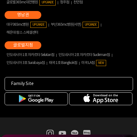
글로벌365mc대전병원
청주점
천안점
UPGRADE
대구365mc병원
부산365mc병원(서면)
UPGRADE
UPGRADE
해운대 람스 스페셜센터
인도네시아 1호 자카르타 Selatan점
인도네시아 2호 자카르타 Sudirman점
인도네시아 3호 Surabaya점
태국 1호 Bangkok점
미국 LA점
NEW
Family Site