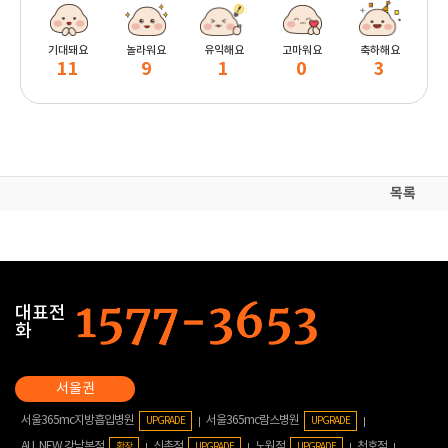
기대돼요
놀라워요
유익해요
고마워요
축하해요
11
9
1
0
3
목록
대표전
화
서울365mc지방흡입병원
서울365mc람스병원
UPGRADE
UPGRADE
ALL NEW 강남본점
신촌점
노원점
천호점
확장
UPGRADE
UPGRADE