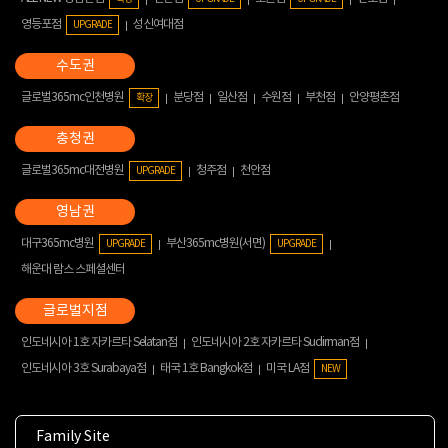
영등포점
성신여대점
UPGRADE
글로벌365mc인천병원
분당점
일산점
수원점
부천점
안양평촌점
확장
글로벌365mc대전병원
청주점
천안점
UPGRADE
대구365mc병원
부산365mc병원(서면)
UPGRADE
UPGRADE
해운대 람스 스페셜센터
인도네시아 1호 자카르타 Selatan점
인도네시아 2호 자카르타 Sudirman점
인도네시아 3호 Surabaya점
태국 1호 Bangkok점
미국 LA점
NEW
Family Site