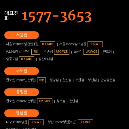
대표전
화
서울365mc지방흡입병원
서울365mc람스병원
UPGRADE
UPGRADE
ALL NEW 강남본점
신촌점
노원점
천호점
확장
UPGRADE
UPGRADE
영등포점
성신여대점
UPGRADE
글로벌365mc인천병원
분당점
일산점
수원점
부천점
안양평촌점
확장
글로벌365mc대전병원
청주점
천안점
UPGRADE
대구365mc병원
부산365mc병원(서면)
UPGRADE
UPGRADE