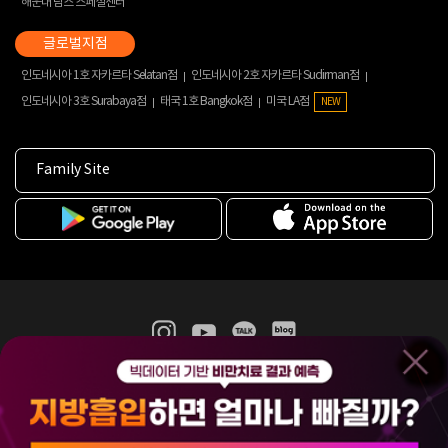
해운대 람스 스페셜센터
인도네시아 1호 자카르타 Selatan점
인도네시아 2호 자카르타 Sudirman점
인도네시아 3호 Surabaya점
태국 1호 Bangkok점
미국 LA점
NEW
Family Site
365mc 병·의원 이용약관
홈페이지 이용약관
개인정보처리방침
비급여진료수가
증명서발급
인재채용
(주)365mcㅣ서울특별시 서초구 서초대로52길 7, 3~4층(서초동, 제일빌딩)