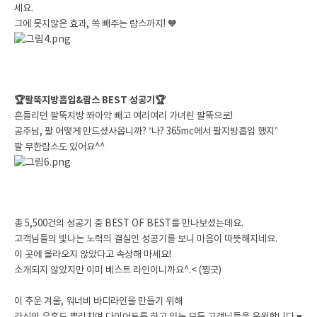
세요.
그에 못지않은 효과, 쏙 빼주는 람스까지! 🧡
🏆팔뚝지방흡입&람스 BEST 성공기🏆
흔들리던 팔뚝지방 쫘아악 빼고 여리여리 가녀린 팔뚝으로!
공주님, 팔 어떻게 만드셨사옵니까? “나? 365mc에서 팔지방흡입 했지”
팔 무한람스도 있어요^^
총 5,500건의 성공기 중 BEST OF BEST를 만나보셨는데요.
고객님들의 빛나는 노력의 결실인 성공기를 보니 마음이 따뜻해지네요.
이 곳에 올라오지 않았다고 속상해 마세요!
소개되지 않았지만 이미 베스트 라인이니까요^.< (찡긋)
이 추운 겨울, 워너비 바디라인을 만들기 위해