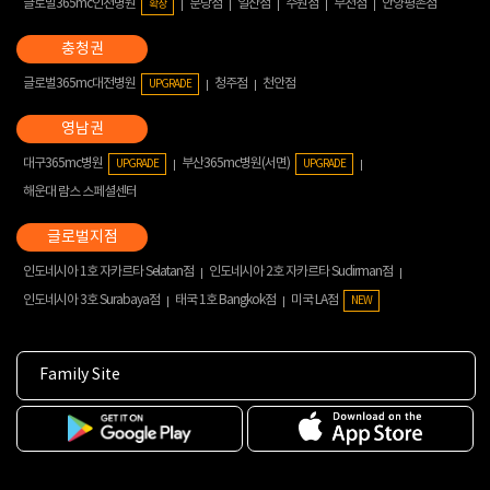
글로벌365mc인천병원
분당점
일산점
수원점
부천점
안양평촌점
확장
글로벌365mc대전병원
청주점
천안점
UPGRADE
대구365mc병원
부산365mc병원(서면)
UPGRADE
UPGRADE
해운대 람스 스페셜센터
인도네시아 1호 자카르타 Selatan점
인도네시아 2호 자카르타 Sudirman점
인도네시아 3호 Surabaya점
태국 1호 Bangkok점
미국 LA점
NEW
Family Site