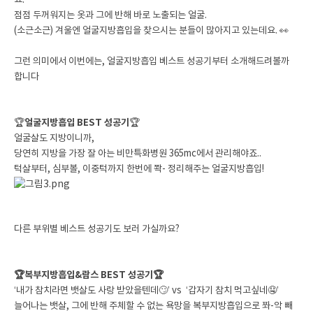
요.
점점 두꺼워지는 옷과 그에 반해 바로 노출되는 얼굴.
(소근소근) 겨울엔 얼굴지방흡입을 찾으시는 분들이 많아지고 있는데요. 👀
그런 의미에서 이번에는, 얼굴지방흡입 베스트 성공기부터 소개해드려볼까
합니다
🏆
얼굴지방흡입 BEST 성공기
🏆
얼굴살도 지방이니까,
당연히 지방을 가장 잘 아는 비만특화병원 365mc에서 관리해야죠..
턱살부터, 심부볼, 이중턱까지 한번에 쫙- 정리해주는 얼굴지방흡입!
다른 부위별 베스트 성공기도 보러 가실까요?
🏆복부지방흡입&람스 BEST 성공기🏆
‘내가 참치라면 뱃살도 사랑 받았을텐데🙄’ vs ‘갑자기 참치 먹고싶네🤤’
늘어나는 뱃살, 그에 반해 주체할 수 없는 욕망을 복부지방흡입으로 쫘-악 빼