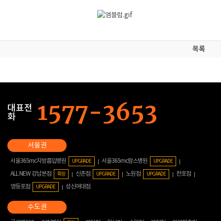
목록
대표전
화
서울365mc지방흡입병원
서울365mc람스병원
UPGRADE
UPGRADE
ALL NEW 강남본점
신촌점
노원점
천호점
확장
UPGRADE
UPGRADE
영등포점
성신여대점
UPGRADE