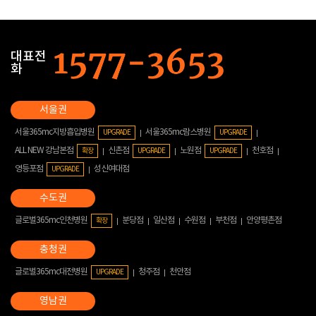
대표전
화
서울365mc지방흡입병원
서울365mc람스병원
UPGRADE
UPGRADE
ALL NEW 강남본점
신촌점
노원점
천호점
확장
UPGRADE
UPGRADE
영등포점
성신여대점
UPGRADE
글로벌365mc인천병원
분당점
일산점
수원점
부천점
안양평촌점
확장
글로벌365mc대전병원
청주점
천안점
UPGRADE