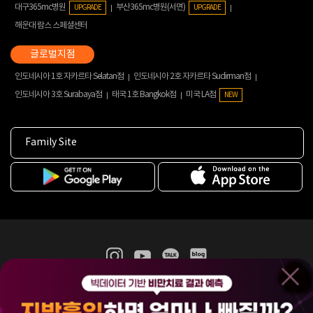
대구365mc병원
부산365mc병원(서면)
UPGRADE
UPGRADE
해운대 람스 스페셜센터
인도네시아 1호 자카르타 Selatan점
인도네시아 2호 자카르타 Sudirman점
인도네시아 3호 Surabaya점
태국 1호 Bangkok점
미국 LA점
NEW
Family Site
365mc 병·의원 이용약관
홈페이지 이용약관
개인정보처리방침
비급여진료수가
증명서발급
인재채용