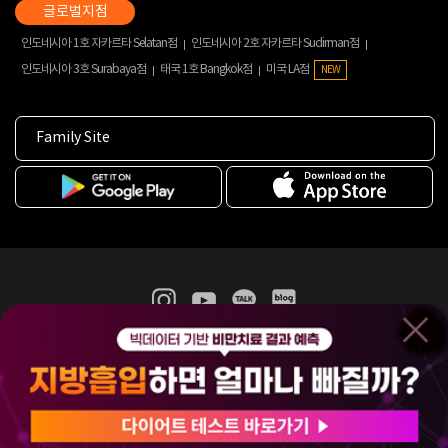
인도네시아 1호 자카르타 Selatan점
인도네시아 2호 자카르타 Sudirman점
인도네시아 3호 Surabaya점
태국 1호 Bangkok점
미국 LA점
NEW
Family Site
365mc 병·의원 이용약관
홈페이지 이용약관
개인정보처리방침
비급여진료수가
증명서발급
인재채용
(주)365mcㅣ서울특별시 서초구 서초대로52길 7, 3~4층(서초동, 제일빌딩)
120-87-04354ㅣ김남철
COPYRIGHT(C) 2025 365mc. ALL RIGHTS RESERVED.