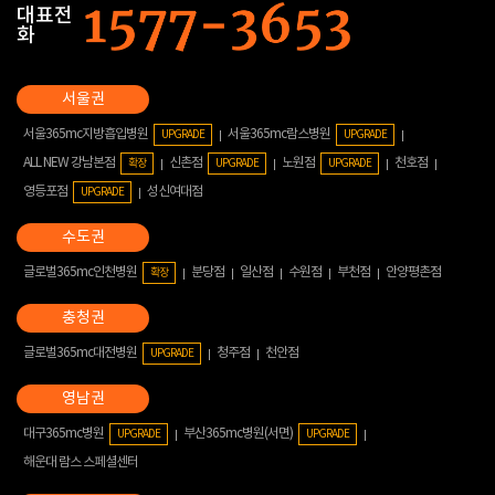
대표전
화
서울365mc지방흡입병원
서울365mc람스병원
UPGRADE
UPGRADE
ALL NEW 강남본점
신촌점
노원점
천호점
확장
UPGRADE
UPGRADE
영등포점
성신여대점
UPGRADE
글로벌365mc인천병원
분당점
일산점
수원점
부천점
안양평촌점
확장
글로벌365mc대전병원
청주점
천안점
UPGRADE
대구365mc병원
부산365mc병원(서면)
UPGRADE
UPGRADE
해운대 람스 스페셜센터