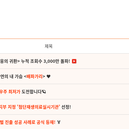
제목
영웅의 귀환> 누적 조회수 3,000만 돌파!
연의 내 가슴 <
배파가리
> ♥
 우주 최저가
도전합니다🪐
지부 지정 '첨단재생의료실시기관'
선정!
벌 진출 성공 사례로 공식 등재!
🏅