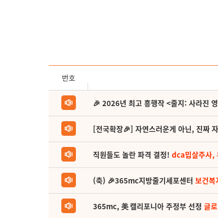
번호
🎉 2026년 최고 흥행작 <줄지: 사라진 
[전국확장🎉] 자연스러운게 아닌, 진짜 자
직원들도 놀란 파격 결정!
dca밉살주사,
(축) 🎉365mc지방줄기세포센터
보건복
365mc, 美 캘리포니아 주정부 선정
글로