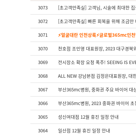
3073
[초고객만족실] 고객님, 시술에 최대한 
3072
[초고객만족실] 빠른 회복을 위해 조금만 
3071
⚡얼굴대란 인천상륙⚡글로벌365mc인천병
3070
천호점 조민영 대표원장, 2023 대구경
3069
전시장소 확장 요청 폭주! SEEING IS EV
3068
ALL NEW 강남본점 김정은대표원장, 
3067
부산365mc병원, 중화권 주요 바이어 대
3066
부산365mc병원, 2023 중화권 바이어 초
3065
성신여대점 12월 휴진 일정 안내
3064
일산점 12월 휴진 일정 안내