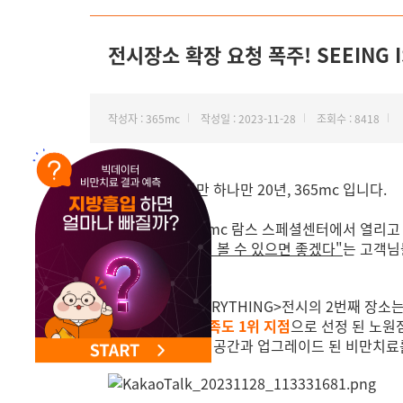
NEW 교대 지방줄기세포센터 오픈
전시장소 확장 요청 폭주! SEEING I
작성자 : 365mc
작성일 : 2023-11-28
조회수 : 8418
안녕하세요
.
비만 하나만
20
년
, 365mc
입니다
.
얼마 전 서울
365mc
람스 스페셜센터에서 열리고 
"전시를 전국에서 볼 수 있으면 좋겠다"
는 고객님
<SEEING IS EVERYTHING>
전시의
2
번째 장소
2
년 연속 람스 만족도
1
위 지점
으로 선정 된 노원
보다 넓고 쾌적한 공간과
업그레이드 된 비만치료