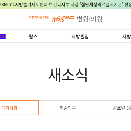
🎉365mc지방줄기세포센터 보건복지부 지정 '첨단재생의료실시기관' 선정
람스
지방흡입
지방
새소식
공지사항
학술연구
글로벌 36