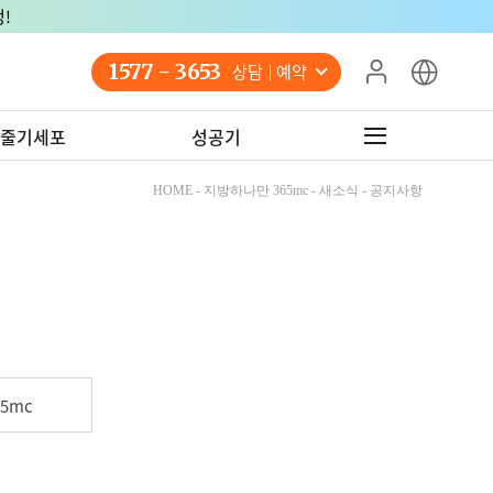
!
1577 - 3653
상담 예약
줄기세포
성공기
HOME - 지방하나만 365mc - 새소식 - 공지사항
5mc