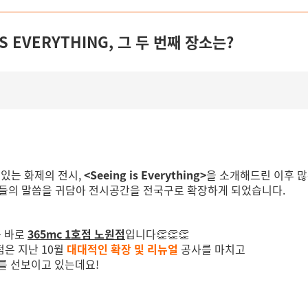
S EVERYTHING, 그 두 번째 장소는?
있는 화제의 전시
,
<Seeing is Everything>
을 소개해드린 이후 
들의 말씀을 귀담아 전시공간을 전국구로 확장하게 되었습니다
.
는 바로
365mc 1
호점 노원점
입니다👏
👏
👏
점은 지난
10
월
대대적인 확장 및 리뉴얼
공사를 마치고
를 선보이고 있는데요
!