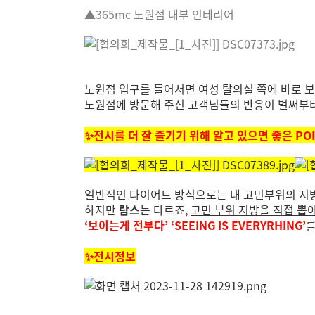
▲
365mc
노원점 내부 인테리어
노원점 입구를
들어서면
여성 탈의실 쪽에 바로 
노원점에 방문해 주신 고객님들의 반응이 벌써부
✨전시를
더 잘 즐기기 위해 알고 있으면 좋은
PO
일반적인 다이어트 방식으로는 내 고민부위의 지방
하지만
람스
는 다르죠,
고민 부위 지방을 직접 뽑
‘보이는게 전부다’ ‘SEEING IS EVERYRHING’
를
✨전시정보