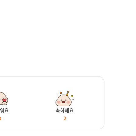
워요
축하해요
8
2