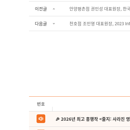
이전글
안양평촌점 권민성 대표원장, 한
다음글
천호점 조민영 대표원장, 2023 Inte
번호
🎉 2026년 최고 흥행작 <줄지: 사라진 