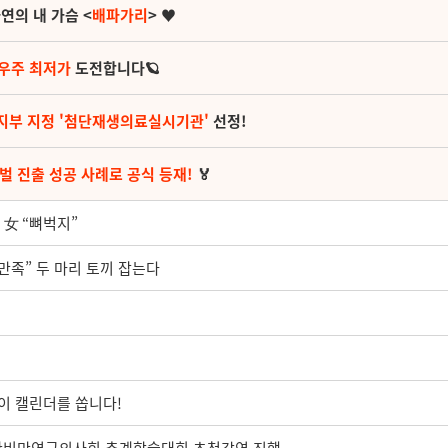
연의 내 가슴 <
배파가리
> ♥
 우주 최저가
도전합니다🪐
지부 지정 '첨단재생의료실시기관'
선정!
벌 진출 성공 사례로 공식 등재!
🏅
 女 “뼈벅지”
만족” 두 마리 토끼 잡는다
이 캘린더를 쏩니다!