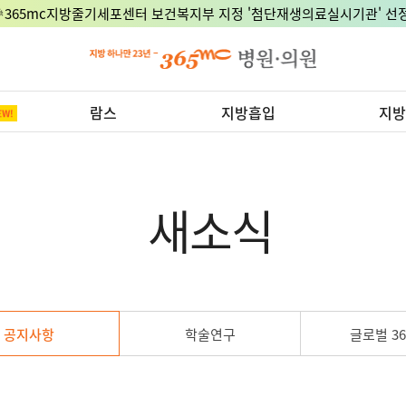
🎉365mc지방줄기세포센터 보건복지부 지정 '첨단재생의료실시기관' 선정
람스
지방흡입
지방
새소식
공지사항
학술연구
글로벌 36