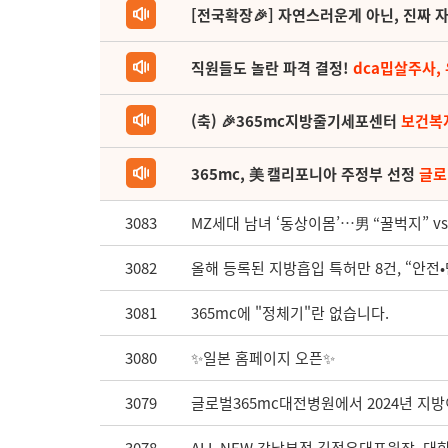
[전국확장🎉] 자연스러운게 아닌, 진짜 자
직원들도 놀란 파격 결정!
dca밉살주사,
(축) 🎉365mc지방줄기세포센터
보건복
365mc, 美 캘리포니아 주정부 선정
글로
3083
MZ세대 남녀 ‘동상이몸’…男 “꿀벅지” vs
3082
올해 등록된 지방흡입 특허만 8건, “안전•
3081
365mc에 "정체기"란 없습니다.
3080
✨일본 홈페이지 오픈✨
3079
글로벌365mc대전병원에서 2024년 지방