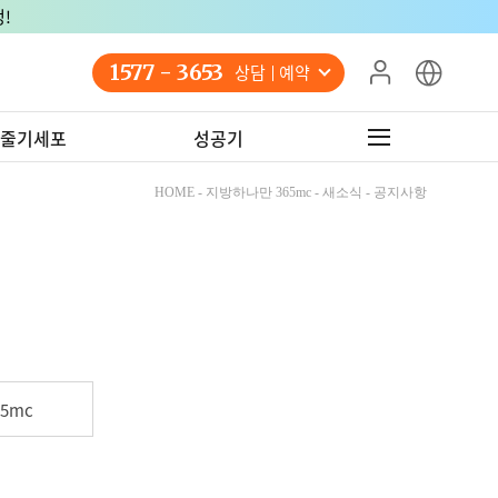
!
1577 - 3653
상담 예약
줄기세포
성공기
HOME - 지방하나만 365mc - 새소식 - 공지사항
5mc