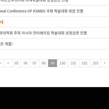
 대한비만연구의사회 추계학술대회 초청강연 진행
onal Conference OF KSMBS 국제 학술대회 좌장 진행
안내
과의학회 주최 아시아 안티에이징 학술대회 초청강연 진행
좋은 계절!
95
96
97
98
99
100
101
102
103