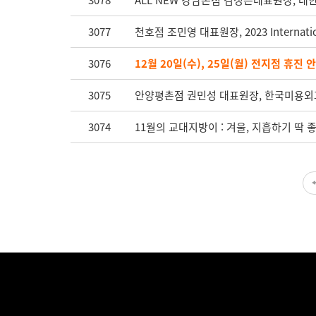
3078
ALL NEW 강남본점 김정은대표원장,
3077
천호점 조민영 대표원장, 2023 Internati
3076
12월 20일(수), 25일(월) 전지점 휴진 
3075
안양평촌점 권민성 대표원장, 한국미용외
3074
11월의 교대지방이 : 겨울, 지흡하기 딱 