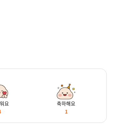
워요
축하해요
4
1