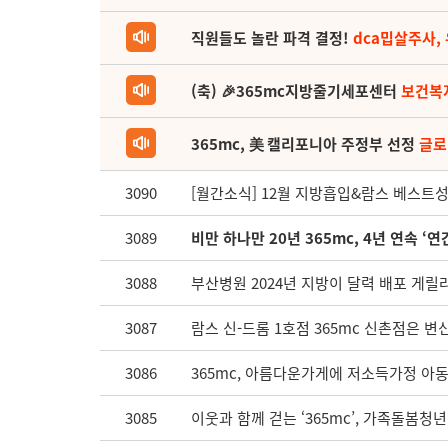
직원들도 놀란 파격 결정!
dca밉살주사,
(축) 🎉365mc지방줄기세포센터
보건복
365mc, 美 캘리포니아 주정부 선정
글로
3090
[월간소식] 12월 지방흡입&람스 베스트성공
3089
비만 하나만 20년 365mc, 4년 연속 ‘연
3088
부산병원 2024년 지방이 달력 배포 게릴
3087
람스 신-드롬 1호점 365mc 신촌점은 변
3086
365mc, 아름다운가게에 저소득가정 아
3085
이웃과 함께 걷는 ‘365mc’, 가족돌봄청