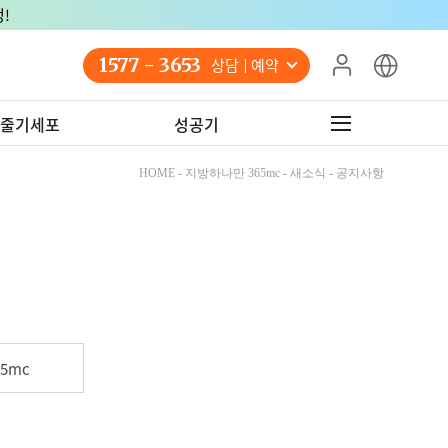
!
1577 - 3653
상담 예약
줄기세포
성공기
HOME - 지방하나만 365mc - 새소식 - 공지사항
5mc