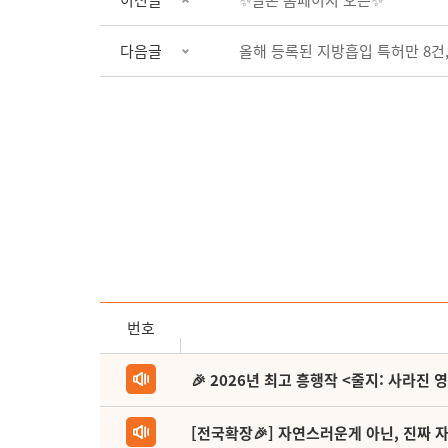
이전글
✨일본 홈페이지 오픈✨
다음글
올해 등록된 지방흡입 특허만 8건,
번호
🎉 2026년 최고 흥행작 <줄지: 사라진 
[전국확장🎉] 자연스러운게 아닌, 진짜 자