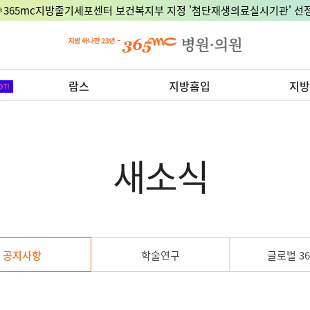
🎉365mc지방줄기세포센터 보건복지부 지정 '첨단재생의료실시기관' 선정
람스
지방흡입
지방
새소식
공지사항
학술연구
글로벌 36