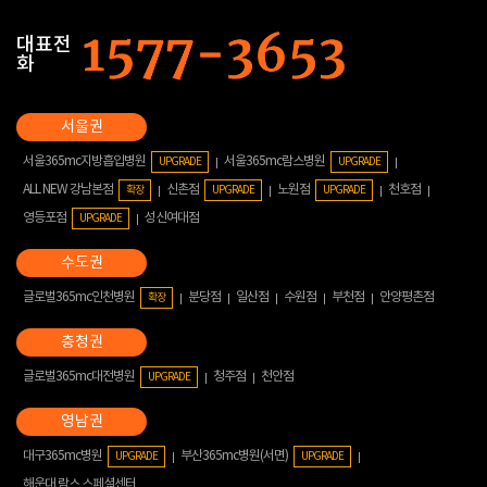
대표전
화
서울365mc지방흡입병원
서울365mc람스병원
UPGRADE
UPGRADE
ALL NEW 강남본점
신촌점
노원점
천호점
확장
UPGRADE
UPGRADE
영등포점
성신여대점
UPGRADE
글로벌365mc인천병원
분당점
일산점
수원점
부천점
안양평촌점
확장
글로벌365mc대전병원
청주점
천안점
UPGRADE
대구365mc병원
부산365mc병원(서면)
UPGRADE
UPGRADE
해운대 람스 스페셜센터