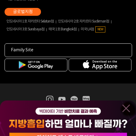
인도네시아 1호 자카르타 Selatan점
인도네시아 2호 자카르타 Sudirman점
인도네시아 3호 Surabaya점
태국 1호 Bangkok점
미국 LA점
NEW
Family Site
365mc 병·의원 이용약관
홈페이지 이용약관
개인정보처리방침
비급여진료수가
증명서발급
인재채용
(주)365mcㅣ서울특별시 서초구 서초대로52길 7, 3~4층(서초동, 제일빌딩)