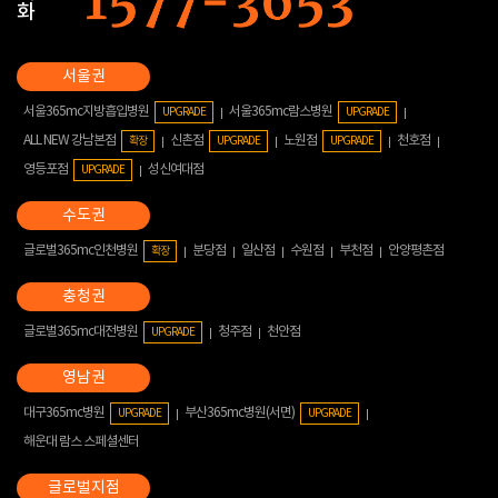
화
서울365mc지방흡입병원
서울365mc람스병원
UPGRADE
UPGRADE
ALL NEW 강남본점
신촌점
노원점
천호점
확장
UPGRADE
UPGRADE
영등포점
성신여대점
UPGRADE
글로벌365mc인천병원
분당점
일산점
수원점
부천점
안양평촌점
확장
글로벌365mc대전병원
청주점
천안점
UPGRADE
대구365mc병원
부산365mc병원(서면)
UPGRADE
UPGRADE
해운대 람스 스페셜센터