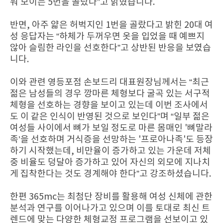
워 보이는 5번을 골랐다”고 밝혔습니다.
반면, 아주 얇은 허벅지인 1번을 골랐다고 밝힌 20대 여
성 응답자는 “하체가 두꺼우면 옷을 입었을 때 예쁘지
않아 슬림한 라인을 선호한다”고 상반된 반응을 보였습
니다.
이와 관련 영등포점 손보드리 대표원장님께서는 “최근
젊은 남성들의 경우 깡마른 체형보다 굴곡 있는 서구적
체형을 선호하는 경향을 보이고 있는데 이번 조사에서
도 이 같은 인식이 반영된 것으로 보인다”며 “일부 젊은
여성들 사이에서 뼈가 보일 정도로 마른 몸매인 '뼈말라
족’을 선호하며 거식증을 선망하는 '프로아나족'도 등장
하기 시작했는데, 비만율이 증가하고 있는 가운데 저체
중 비율도 덩달아 증가하고 있어 자신의 외모에 지나치
게 집착한다는 것도 경계해야 한다”고 강조하셨습니다.
한편 365mc는 최첨단 장비를 활용해 여성 신체에 관한
분석과 연구를 이어나가고 있으며 이를 토대로 최신 트
렌드에 맞는 다양한 체형교정 프로그램을 선보이고 있