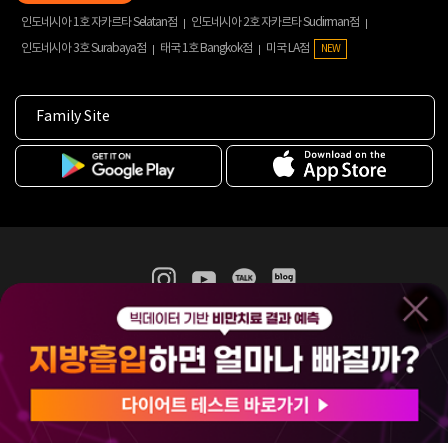
인도네시아 1호 자카르타 Selatan점
인도네시아 2호 자카르타 Sudirman점
인도네시아 3호 Surabaya점
태국 1호 Bangkok점
미국 LA점
NEW
Family Site
365mc 병·의원 이용약관
홈페이지 이용약관
개인정보처리방침
비급여진료수가
증명서발급
인재채용
(주)365mcㅣ서울특별시 서초구 서초대로52길 7, 3~4층(서초동, 제일빌딩)
120-87-04354ㅣ김남철
COPYRIGHT(C) 2025 365mc. ALL RIGHTS RESERVED.