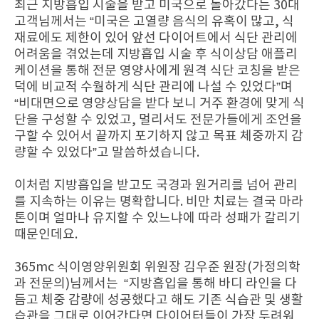
최근 지방흡입 시술을 받고 미국으로 돌아갔다는 30대
고객님께서는 “미국은 고열량 음식의 유혹이 많고, 식
재료에도 제한이 있어 앞선 다이어트에서 식단 관리에
어려움을 겪었는데 지방흡입 시술 후 식이상담 애플리
케이션을 통해 전문 영양사에게 원격 식단 코칭을 받은
덕에 비교적 수월하게 식단 관리에 나설 수 있었다”며
“비대면으로 영양상담을 받다 보니 거주 환경에 맞게 식
단을 구성할 수 있었고, 멀리서도 전문가들에게 조언을
구할 수 있어서 끝까지 포기하지 않고 목표 체중까지 감
량할 수 있었다”고 말씀하셨습니다.
이처럼 지방흡입을 받고도 국경과 원거리를 넘어 관리
를 지속하는 이유는 명확합니다. 비만 치료는 결국 마라
톤이며 얼마나 유지할 수 있느냐에 따라 성패가 갈리기
때문인데요.
365mc 식이영양위원회 위원장 김우준 원장(가정의학
과 전문의)님께서는 “지방흡입을 통해 바디 라인을 다
듬고 체중 감량에 성공했다고 해도 기존 식습관 및 생활
습관을 그대로 이어간다면 다이어터들이 가장 두려워