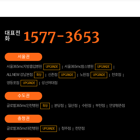
대표전
화
서울365mc지방흡입병원
서울365mc람스병원
UPGRADE
UPGRADE
ALL NEW 강남본점
신촌점
노원점
천호점
확장
UPGRADE
UPGRADE
영등포점
성신여대점
UPGRADE
글로벌365mc인천병원
분당점
일산점
수원점
부천점
안양평촌점
확장
글로벌365mc대전병원
청주점
천안점
UPGRADE