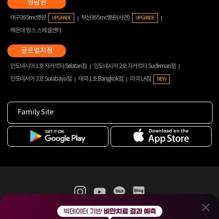
대구365mc병원
부산365mc병원(서면)
UPGRADE
UPGRADE
해운대 람스 스페셜센터
인도네시아 1호 자카르타 Selatan점
인도네시아 2호 자카르타 Sudirman점
인도네시아 3호 Surabaya점
태국 1호 Bangkok점
미국 LA점
NEW
Family Site
365mc 병·의원 이용약관
홈페이지 이용약관