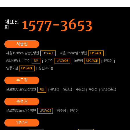
대표전
화
서울365mc지방흡입병원
서울365mc람스병원
UPGRADE
UPGRADE
ALL NEW 강남본점
신촌점
노원점
천호점
확장
UPGRADE
UPGRADE
영등포점
성신여대점
UPGRADE
글로벌365mc인천병원
분당점
일산점
수원점
부천점
안양평촌점
확장
글로벌365mc대전병원
청주점
천안점
UPGRADE