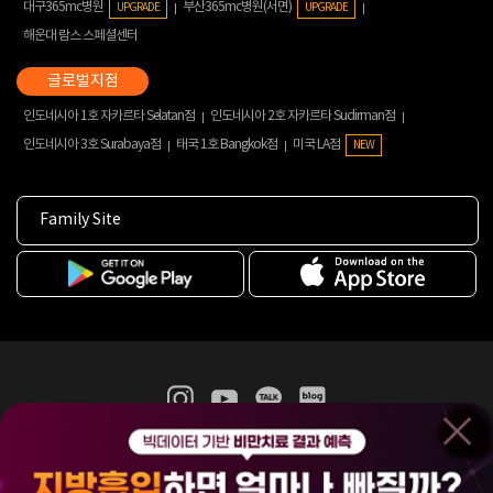
대구365mc병원
부산365mc병원(서면)
UPGRADE
UPGRADE
해운대 람스 스페셜센터
인도네시아 1호 자카르타 Selatan점
인도네시아 2호 자카르타 Sudirman점
인도네시아 3호 Surabaya점
태국 1호 Bangkok점
미국 LA점
NEW
Family Site
365mc 병·의원 이용약관
홈페이지 이용약관
개인정보처리방침
비급여진료수가
증명서발급
인재채용