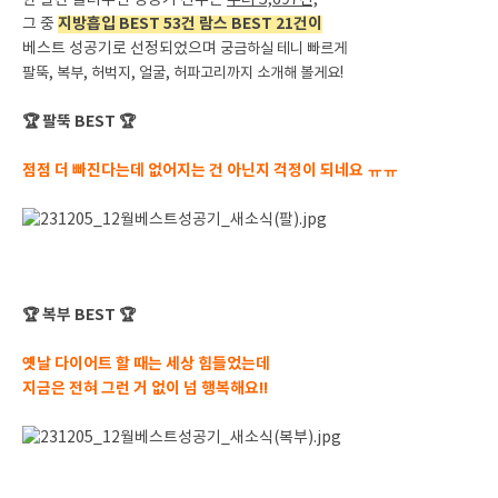
한 달간 올려주신 성공기 건수는
무려 5,697건,
지방흡입 BEST 53건 람스 BEST 21건이
그 중
베스트 성공기로 선정되었으며
궁금하실 테니 빠르게
팔
뚝, 복부, 허벅지, 얼굴, 허파고리까지 소개해 볼게요!
🏆 팔뚝 BEST
🏆
점점 더 빠진다는데 없어지는 건 아닌지 걱정이 되네요 ㅠㅠ
복부 BEST
🏆
🏆
옛날 다이어트 할 때는 세상 힘들었는데
지금은 전혀 그런 거 없이 넘 행복해요!!