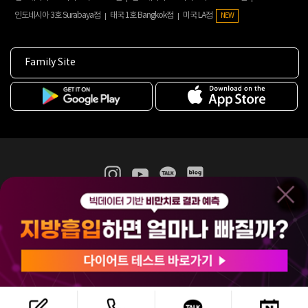
인도네시아 3호 Surabaya점
태국 1호 Bangkok점
미국 LA점
NEW
Family Site
365mc 병·의원 이용약관
홈페이지 이용약관
개인정보처리방침
비급여진료수가
증명서발급
인재채용
(주)365mcㅣ서울특별시 서초구 서초대로52길 7, 3~4층(서초동, 제일빌딩)
120-87-04354ㅣ김남철
COPYRIGHT(C) 2025 365mc. ALL RIGHTS RESERVED.