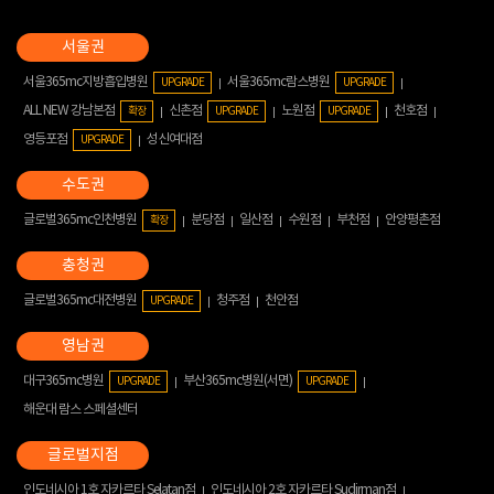
서울365mc지방흡입병원
서울365mc람스병원
UPGRADE
UPGRADE
ALL NEW 강남본점
신촌점
노원점
천호점
확장
UPGRADE
UPGRADE
영등포점
성신여대점
UPGRADE
글로벌365mc인천병원
분당점
일산점
수원점
부천점
안양평촌점
확장
글로벌365mc대전병원
청주점
천안점
UPGRADE
대구365mc병원
부산365mc병원(서면)
UPGRADE
UPGRADE
해운대 람스 스페셜센터
인도네시아 1호 자카르타 Selatan점
인도네시아 2호 자카르타 Sudirman점