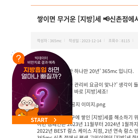
NEW 교대 지방줄기세포센터 오픈
쌓이면 무거운 [지방]세 📢신촌점에
작성자 : 365mc
작성일 : 2023-12-14
조회수 : 8115
안녕하세요. ‘비만 하나만 20년’ 365mc 입니다.
‘정말 내가 사용한 관리비 요금이 맞나?’ 생각이 
또 하나 무서운 게 바로 [지방]세죠!
마포구와 서대문구에 쌓인 [지방]세를 해소하기 위
이번 캠페인은 2023년 11월부터 2024년 1월
2022년 BEST 람스 케이스 지점, 2년 연속 람
365mc 신촌 점에서 평생 고민이였던 [지방]세 