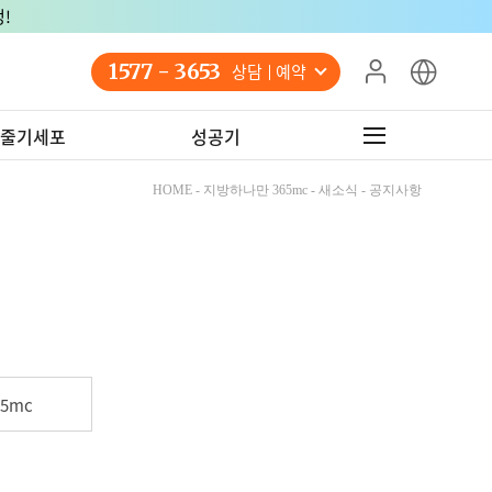
!
1577 - 3653
상담 예약
줄기세포
성공기
HOME - 지방하나만 365mc - 새소식 - 공지사항
5mc