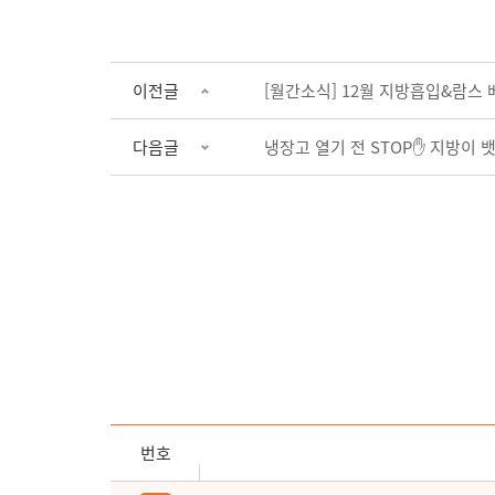
이전글
[월간소식] 12월 지방흡입&람스 
다음글
냉장고 열기 전 STOP✋ 지방이 뱃
번호