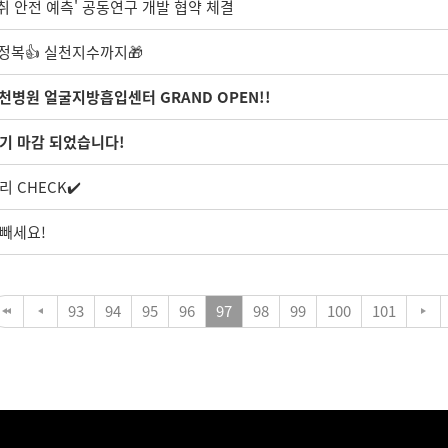
취 안전 예측' 공동연구 개발 협약 체결
정복👍 실천지수까지🎁
천병원 얼굴지방흡입센터 GRAND OPEN!!
기 마감 되었습니다!
 CHECK✔️
-빼세요!
93
94
95
96
97
98
99
100
101