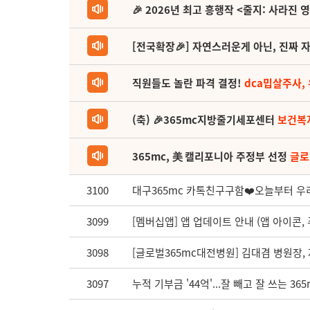
🎉 2026년 최고 흥행작 <줄지: 사라진 
[전국확장🎉] 자연스러운게 아닌, 진짜 자
직원들도 놀란 파격 결정!
dca밉살주사,
(축) 🎉365mc지방줄기세포센터
보건복
365mc, 美 캘리포니아 주정부 선정
글로
3100
대구365mc 카톡친구구함❤️오늘부터 우리
3099
[멤버십앱] 앱 업데이트 안내 (앱 아이콘,
3098
[글로벌365mc대전병원] 김대겸 병원장
3097
누적 기부금 '44억'...잘 빼고 잘 쓰는 3