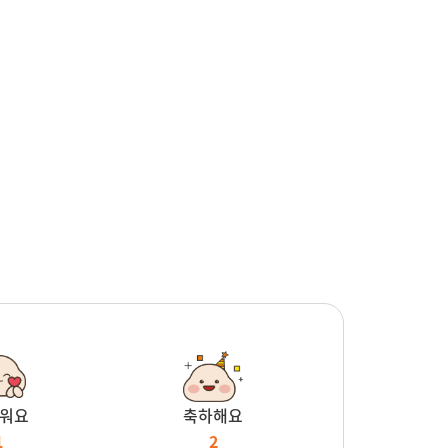
워요
축하해요
1
2