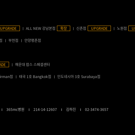
UPGRADE
ALL NEW 강남본점
확장
신촌점
UPGRADE
노원점
U
점
부천점
안양평촌점
ADE
해운대 람스 스페셜센터
irman점
태국 1호 Bangkok점
인도네시아 3호 Surabaya점
365mc병원
214-14-12607
김하진
02-3474-3657