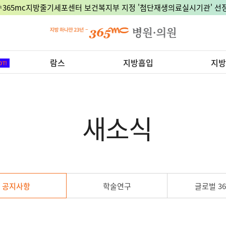
🎉365mc지방줄기세포센터 보건복지부 지정 '첨단재생의료실시기관' 선정
람스
지방흡입
지방
새소식
공지사항
학술연구
글로벌 36