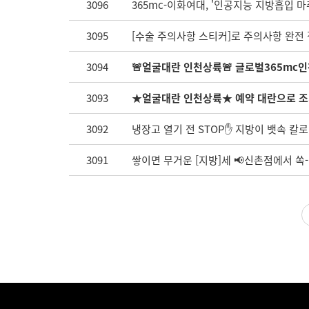
3096
365mc-이화여대, '인공지능 지방흡입 마
3095
[수술 주의사항 스티커]로 주의사항 완전 
3094
🚨얼굴대란 인천상륙🚨 글로벌365mc인
3093
★얼굴대란 인천상륙★ 예약 대란으로 조
3092
냉장고 열기 전 STOP✋ 지방이 뱃속 칼로리
3091
쌓이면 무거운 [지방]세 📢신촌점에서 쏙