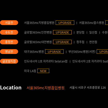
서울365mc지방흡입병원
UPGRADE
서울365mc람스병원
글로벌365mc인천병원
UPGRADE
분당점
일산점
수원
글로벌365mc대전병원
UPGRADE
청주점
천안점
대구365mc병원
UPGRADE
부산365mc병원(서면)
UPGR
인도네시아 1호 자카르타 Selatan점
인도네시아 2호 자카르타 Sud
미국 LA점
NEW
서울365mc지방흡입병원
서울시 서초구 서초중앙로 126