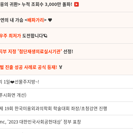
영웅의 귀환> 누적 조회수 3,000만 돌파!
연의 내 가슴 <
배파가리
> ♥
 우주 최저가
도전합니다🪐
지부 지정 '첨단재생의료실시기관'
선정!
벌 진출 성공 사례로 공식 등재!
🏅
 1일❤️선물주지방~!
 푸시화면 개선)
, 제 19회 한국미용외과의학회 학술대회 좌장/초청강연 진행
65mc, ‘2023 대한민국사회공헌대상’ 정부 표창