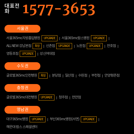
대표전
화
서울365mc지방흡입병원
서울365mc람스병원
UPGRADE
UPGRADE
ALL NEW 강남본점
신촌점
노원점
천호점
확장
UPGRADE
UPGRADE
영등포점
성신여대점
UPGRADE
글로벌365mc인천병원
분당점
일산점
수원점
부천점
안양평촌점
확장
글로벌365mc대전병원
청주점
천안점
UPGRADE
대구365mc병원
부산365mc병원(서면)
UPGRADE
UPGRADE
해운대 람스 스페셜센터