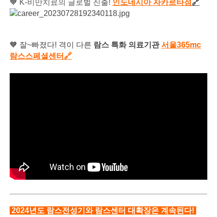
🧡 K-비만치료의 글로벌 진출!
인
도네시아 자카르타점
🔗
🧡 잘~빠졌다! 격이 다른
람스 특화 의료기관
서울365mc
람스스페셜센터
🔗
2024년도 람스전성기와 람스센터 대확장은 계속된다!