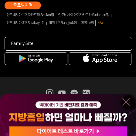
인도네시아 1호 자카르타 Selatan점
인도네시아 2호 자카르타 Sudirman점
인도네시아 3호 Surabaya점
태국 1호 Bangkok점
미국 LA점
NEW
Family Site
365mc 병·의원 이용약관
홈페이지 이용약관
개인정보처리방침
비급여진료수가
증명서발급
인재채용
(주)365mcㅣ서울특별시 서초구 서초대로52길 7, 3~4층(서초동, 제일빌딩)
120-87-04354ㅣ김남철