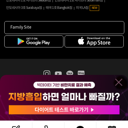
인도네시아 1호 자카르타 Selatan점
인도네시아 2호 자카르타 Sudirman점
인도네시아 3호 Surabaya점
태국 1호 Bangkok점
미국 LA점
NEW
Family Site
365mc 병·의원 이용약관
홈페이지 이용약관
개인정보처리방침
비급여진료수가
증명서발급
인재채용
(주)365mcㅣ서울특별시 서초구 서초대로52길 7, 3~4층(서초동, 제일빌딩)
120-87-04354ㅣ김남철
COPYRIGHT(C) 2025 365mc. ALL RIGHTS RESERVED.