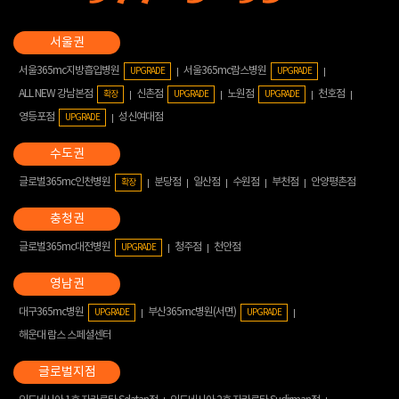
서울365mc지방흡입병원
서울365mc람스병원
UPGRADE
UPGRADE
ALL NEW 강남본점
신촌점
노원점
천호점
확장
UPGRADE
UPGRADE
영등포점
성신여대점
UPGRADE
글로벌365mc인천병원
분당점
일산점
수원점
부천점
안양평촌점
확장
글로벌365mc대전병원
청주점
천안점
UPGRADE
대구365mc병원
부산365mc병원(서면)
UPGRADE
UPGRADE
해운대 람스 스페셜센터