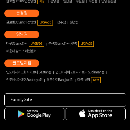
글로벌365mc인천병원
분당점
일산점
수원점
부천점
안양평촌점
확장
글로벌365mc대전병원
청주점
천안점
UPGRADE
대구365mc병원
부산365mc병원(서면)
UPGRADE
UPGRADE
해운대 람스 스페셜센터
인도네시아 1호 자카르타 Selatan점
인도네시아 2호 자카르타 Sudirman점
인도네시아 3호 Surabaya점
태국 1호 Bangkok점
미국 LA점
NEW
Family Site