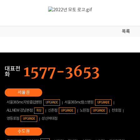
목록
대표전
화
서울365mc지방흡입병원
서울365mc람스병원
UPGRADE
UPGRADE
ALL NEW 강남본점
신촌점
노원점
천호점
확장
UPGRADE
UPGRADE
영등포점
성신여대점
UPGRADE