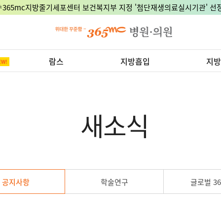
8월 15일 광복절, 정상진료 지점은 어디?
람스
지방흡입
지방
새소식
공지사항
학술연구
글로벌 36