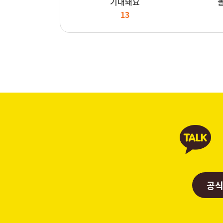
기대돼요
13
공식