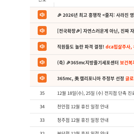
🎉 2026년 최고 흥행작 <줄지: 사라진 
[전국확장🎉] 자연스러운게 아닌, 진짜 자
직원들도 놀란 파격 결정!
dca밉살주사,
(축) 🎉365mc지방줄기세포센터
보건복
365mc, 美 캘리포니아 주정부 선정
글로
35
12월 18일(수), 25일 (수) 전지점 단축 
34
천안점 12월 휴진 일정 안내
33
청주점 12월 휴진 일정 안내
32
분당점 12월 휴진 일정 안내