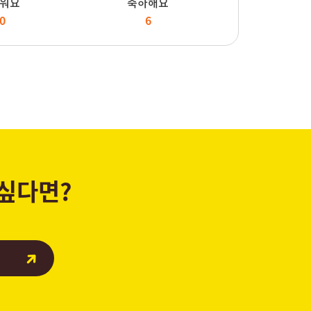
워요
축하해요
0
6
 싶다면?