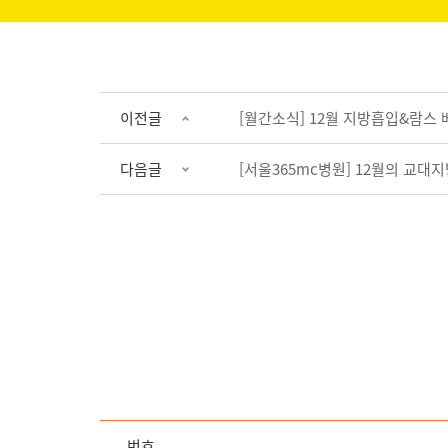
이전글
[월간소식] 12월 지방흡입&람스 
다음글
[서울365mc병원] 12월의 교대
번호