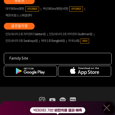
대구365mc병원
부산365mc병원(서면)
UPGRADE
UPGRADE
해운대 람스 스페셜센터
인도네시아 1호 자카르타 Selatan점
인도네시아 2호 자카르타 Sudirman점
인도네시아 3호 Surabaya점
태국 1호 Bangkok점
미국 LA점
NEW
Family Site
365mc 병·의원 이용약관
홈페이지 이용약관