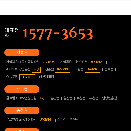
대표전
화
서울365mc지방흡입병원
서울365mc람스병원
UPGRADE
UPGRADE
ALL NEW 강남본점
신촌점
노원점
천호점
확장
UPGRADE
UPGRADE
영등포점
성신여대점
UPGRADE
글로벌365mc인천병원
분당점
일산점
수원점
부천점
안양평촌점
확장
글로벌365mc대전병원
청주점
천안점
UPGRADE