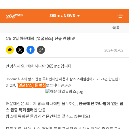
365mc NEWS
목록
1월 2일 해운대점 [얼굴람스] 신규 런칭!🎉
2024-01-02
안녕하세요. 비만 하나만 365mc 입니다.
해운대 람스 스페셜센터
365mc 최초의 람스 집중 특화센터인
가 2024년 갑진년 1
[얼굴람스] 를 런칭
했습니다!🎉🎉🎉
월 2일,
전국에 단 하나밖에 없는
람
해운대점은 오로지 람스 하나에만 몰두하는,
스 집중 특화센터
인 만큼
람스에 특화된 환경과 전문인력을 갖추고 있는데요!