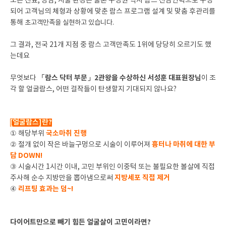
모든 진료, 상담, 시술 환경은 물론 구성원 역시 람스 전담인력으로 구성
되어 고객님의 체형과 상황에 맞춘 람스 프로그램 설계 및 맞춤 후관리를
통해
초고객만족을 실현하고 있습니다.
그 결과, 전국 21개 지점 중 람스 고객만족도 1위에 당당히 오르기도 했
는데요
「람스 닥터 부문」2관왕을 수상하신 서성훈 대표원장님
무엇보다
이 조
각 할 얼굴람스, 어떤 걸작들이 탄생할지 기대되지 않나요?
[얼굴람스]란?
국소마취 진행
① 해당부위
흉터나 마취에 대한 부
② 절개 없이 작은 바늘구멍으로 시술이 이루어져
담 DOWN!
③ 시술시간 1시간 이내, 고민 부위인 이중턱 또는 불필요한 볼살에 직접
지방세포 직접 제거
주사해 순수 지방만을 뽑아냄으로써
리프팅 효과는 덤~!
④
다이어트만으로 빼기 힘든 얼굴살이 고민이라면?