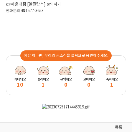
👉해운대점 [얼굴람스]
문의하기
전화문의 ☎1577-3653
지방 하나만, 우리의 새소식을 클릭으로 응원해주세요.
기대돼요
놀라워요
유익해요
고마워요
축하해요
10
1
0
0
1
목록