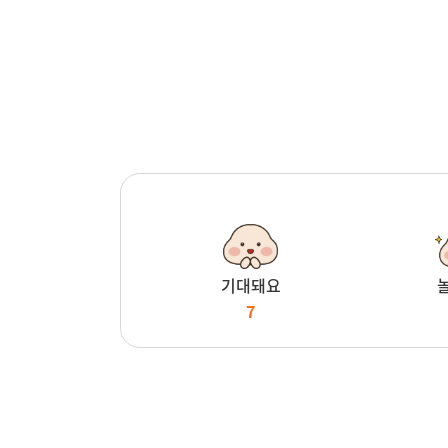
기대돼요
7