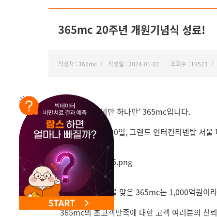
NEW 교대 지방줄기세포센터 오픈
365mc 20주년 개원기념식 성료!
작성자 : 365mc
작성일 : 2024-01-02
조회수 : 19523
안녕하세요
. ‘
비만 하나만
’ 365mc
입니다
.
365mc는 12월 20일, 그랜드 인터컨티넨탈 서
2023년, 20주년을 맞은 365mc는 1,000억원
365mc의 초고객만족에 대한 고객 여러분의 신