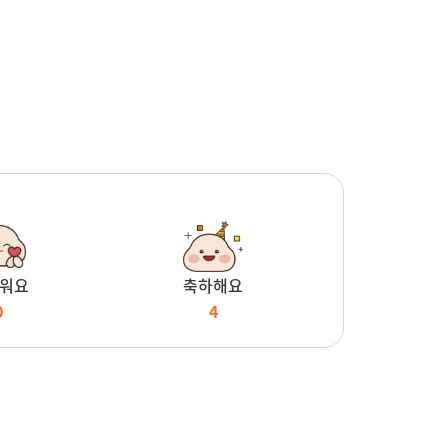
워요
축하해요
0
4