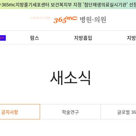
🎉365mc지방줄기세포센터 보건복지부 지정 '첨단재생의료실시기관' 선정
람스
지방흡입
지방
새소식
공지사항
학술연구
글로벌 36