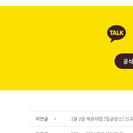
공식
이전글
1월 2일 해운대점 [얼굴람스] 신규