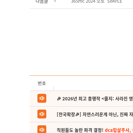
다음글
365mc 2024 모토 'SIMPLE'
번호
🎉 2026년 최고 흥행작 <줄지: 사라진 
[전국확장🎉] 자연스러운게 아닌, 진짜 자
직원들도 놀란 파격 결정!
dca밉살주사,