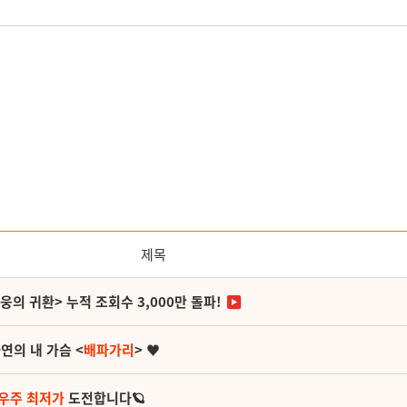
제목
영웅의 귀환> 누적 조회수 3,000만 돌파!
연의 내 가슴 <
배파가리
> ♥
 우주 최저가
도전합니다🪐