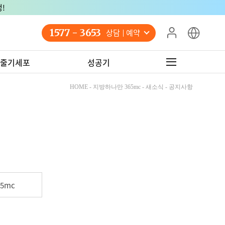
!
1577 - 3653
상담 예약
줄기세포
성공기
HOME - 지방하나만 365mc - 새소식 - 공지사항
5mc