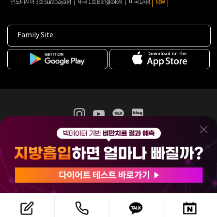
인도네시아 3호 Surabaya점
태국 1호 Bangkok점
미국 LA점
NEW
Family Site
365mc 병·의원 이용약관
홈페이지 이용약관
개인정보처리방침
비급여진료수가
증명서발급
인재채용
(주)365mcㅣ서울특별시 서초구 서초대로52길 7, 3~4층(서초동, 제일빌딩)
120-87-04354ㅣ김남철
COPYRIGHT(C) 2025 365mc. ALL RIGHTS RESERVED.