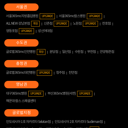
서울365mc지방흡입병원
서울365mc람스병원
UPGRADE
UPGRADE
ALL NEW 강남본점
신촌점
노원점
천호점
확장
UPGRADE
UPGRADE
영등포점
성신여대점
UPGRADE
글로벌365mc인천병원
분당점
일산점
수원점
부천점
안양평촌점
확장
글로벌365mc대전병원
청주점
천안점
UPGRADE
대구365mc병원
부산365mc병원(서면)
UPGRADE
UPGRADE
해운대 람스 스페셜센터
인도네시아 1호 자카르타 Selatan점
인도네시아 2호 자카르타 Sudirman점