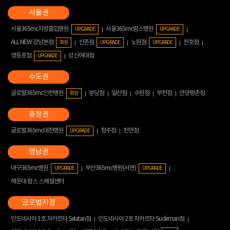
서울365mc지방흡입병원
서울365mc람스병원
UPGRADE
UPGRADE
ALL NEW 강남본점
신촌점
노원점
천호점
확장
UPGRADE
UPGRADE
영등포점
성신여대점
UPGRADE
글로벌365mc인천병원
분당점
일산점
수원점
부천점
안양평촌점
확장
글로벌365mc대전병원
청주점
천안점
UPGRADE
대구365mc병원
부산365mc병원(서면)
UPGRADE
UPGRADE
해운대 람스 스페셜센터
인도네시아 1호 자카르타 Selatan점
인도네시아 2호 자카르타 Sudirman점