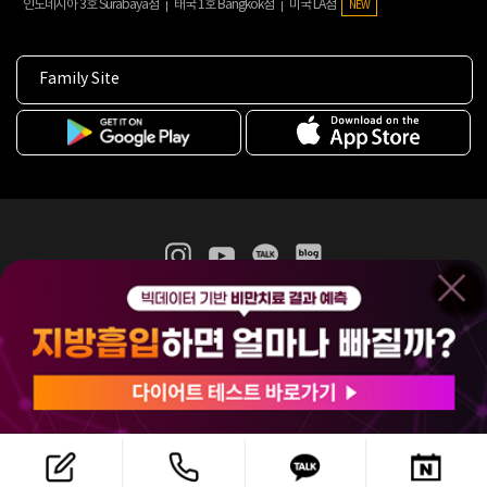
인도네시아 3호 Surabaya점
태국 1호 Bangkok점
미국 LA점
NEW
Family Site
365mc 병·의원 이용약관
홈페이지 이용약관
개인정보처리방침
비급여진료수가
증명서발급
인재채용
(주)365mcㅣ서울특별시 서초구 서초대로52길 7, 3~4층(서초동, 제일빌딩)
120-87-04354ㅣ김남철
COPYRIGHT(C) 2025 365mc. ALL RIGHTS RESERVED.