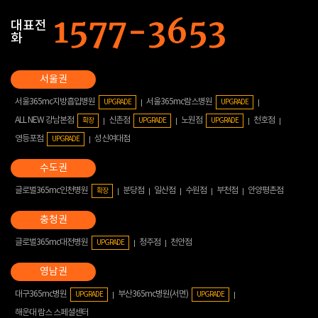
대표전
화
서울365mc지방흡입병원
서울365mc람스병원
UPGRADE
UPGRADE
ALL NEW 강남본점
신촌점
노원점
천호점
확장
UPGRADE
UPGRADE
영등포점
성신여대점
UPGRADE
글로벌365mc인천병원
분당점
일산점
수원점
부천점
안양평촌점
확장
글로벌365mc대전병원
청주점
천안점
UPGRADE
대구365mc병원
부산365mc병원(서면)
UPGRADE
UPGRADE
해운대 람스 스페셜센터