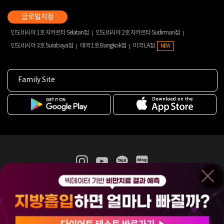
인도네시아 1호 자카르타 Selatan점
인도네시아 2호 자카르타 Sudirman점
인도네시아 3호 Surabaya점
태국 1호 Bangkok점
미국 LA점
NEW
Family Site
365mc 병·의원 이용약관
홈페이지 이용약관
개인정보처리방침
비급여진료수가
증명서발급
인재채용
(주)365mcㅣ서울특별시 서초구 서초대로52길 7, 3~4층(서초동, 제일빌딩)
120-87-04354ㅣ김남철