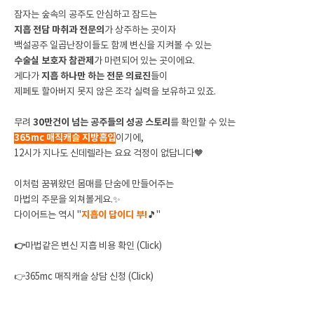
잠자는 숲속의 공주도 안심하고 잠드는
지흡 전담 마취과 전문의
가 상주하는 곳이자
백설공주 일곱난장이들도 함께 변신을 지켜볼 수 있는
수술실 보호자 참관제
가 마련되어 있는 곳이에요.
게다가
지흡 하나만 하는 전문 의료진
들이
제페토 할아버지 못지 않은 조각 실력을 보유하고 있죠.
무려
30만건이 넘는 공주들의 성공 스토리
를 확인할 수 있는
365mc 매직캐슬 지방흡입
이기에,
12시가 지나도 신데렐라는 요요 걱정이 없답니다
🧡
이처럼 꿈꿔왔던 몸매를 단숨에 만들어주는
마법의 주문을 외쳐볼게요.✨
다이어트는 역시 "
지흡이 답이디 부!
🎵"
👉
마법같은 변신 지흡 비용 확인 (Click)
👉
365mc 매직캐슬 상담 신청 (Click)