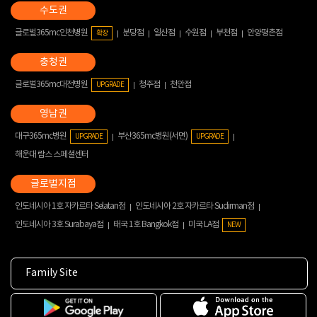
글로벌365mc인천병원
분당점
일산점
수원점
부천점
안양평촌점
확장
글로벌365mc대전병원
청주점
천안점
UPGRADE
대구365mc병원
부산365mc병원(서면)
UPGRADE
UPGRADE
해운대 람스 스페셜센터
인도네시아 1호 자카르타 Selatan점
인도네시아 2호 자카르타 Sudirman점
인도네시아 3호 Surabaya점
태국 1호 Bangkok점
미국 LA점
NEW
Family Site