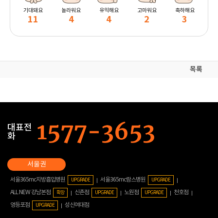
기대돼요
놀라워요
유익해요
고마워요
축하해요
11
4
4
2
3
목록
대표전
화
서울365mc지방흡입병원
서울365mc람스병원
UPGRADE
UPGRADE
ALL NEW 강남본점
신촌점
노원점
천호점
확장
UPGRADE
UPGRADE
영등포점
성신여대점
UPGRADE