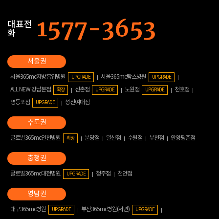
대표전
화
서울365mc지방흡입병원
서울365mc람스병원
UPGRADE
UPGRADE
ALL NEW 강남본점
신촌점
노원점
천호점
확장
UPGRADE
UPGRADE
영등포점
성신여대점
UPGRADE
글로벌365mc인천병원
분당점
일산점
수원점
부천점
안양평촌점
확장
글로벌365mc대전병원
청주점
천안점
UPGRADE
대구365mc병원
부산365mc병원(서면)
UPGRADE
UPGRADE