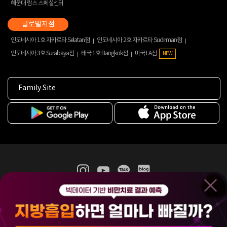
해운대 람스 스페셜센터
인도네시아 1호 자카르타 Selatan점
인도네시아 2호 자카르타 Sudirman점
인도네시아 3호 Surabaya점
태국 1호 Bangkok점
미국 LA점
NEW
Family Site
365mc 병·의원 이용약관
홈페이지 이용약관
개인정보처리방침
비급여진료수가
증명서발급
인재채용
(주)365mcㅣ서울특별시 서초구 서초대로52길 7, 3~4층(서초동, 제일빌딩)