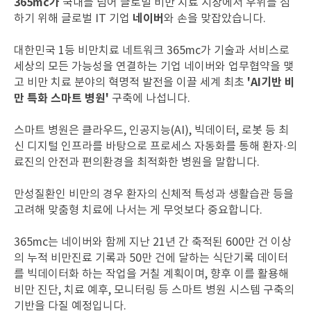
365mc가
국내를 넘어 글로벌 비만 치료 시장에서 우위를 점
네이버
하기 위해 글로벌 IT 기업
와 손을 맞잡았습니다.
대한민국 1등 비만치료 네트워크 365mc가 기술과 서비스로
세상의 모든 가능성을 연결하는 기업 네이버와 업무협약을 맺
'AI기반 비
고
비만 치료 분야의 혁명적 발전을 이끌 세계 최초
만 특화 스마트 병원'
구축에 나섭니다.
스마트 병원은 클라우드, 인공지능(AI), 빅데이터, 로봇 등 최
신 디지털 인프라를 바탕으로 프로세스 자동화를 통해 환자
·
의
료진의 안전과 편의환경을 최적화한 병원을 말합니다.
만성질환인 비만의 경우 환자의 신체적 특성과 생활습관 등을
고려해 맞춤형 치료에 나서는 게 무엇보다 중요합니다.
365mc는 네이버와 함께 지난 21년 간 축적된 600만 건 이상
의 누적 비만진료 기록과 50만 건에 달하는 식단기록 데이터
를 빅데이터화 하는 작업을 거칠 계획이며,
향후 이를 활용해
비만 진단, 치료 예후, 모니터링 등 스마트 병원 시스템 구축의
기반을 다질 예정입니다.